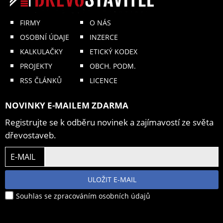
FIRMY
O NÁS
OSOBNÍ ÚDAJE
INZERCE
KALKULAČKY
ETICKÝ KODEX
PROJEKTY
OBCH. PODM.
RSS ČLÁNKŮ
LICENCE
NOVINKY E-MAILEM ZDARMA
Registrujte se k odběru novinek a zajímavostí ze světa
dřevostaveb.
E-MAIL
ULOŽIT E-MAIL
Souhlas se zpracováním osobních údajů