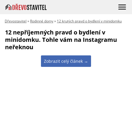
Dřevostavitel
»
Rodinné domy
»
12 krutých pravd o bydlení v minidomku
12 nepříjemných pravd o bydlení v
minidomku. Tohle vám na Instagramu
neřeknou
Zobrazit celý článek →