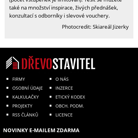
také na množství inspirace, živých přednášek,
konzultací s odborníky i slevové vouchery.
Photocredit: Skiareál Jizerky
FIRMY
O NÁS
OSOBNÍ ÚDAJE
INZERCE
KALKULAČKY
ETICKÝ KODEX
PROJEKTY
OBCH. PODM.
RSS ČLÁNKŮ
LICENCE
NOVINKY E-MAILEM ZDARMA