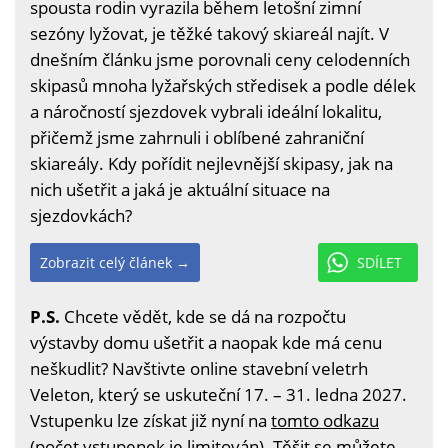
spousta rodin vyrazila během letošní zimní
sezóny lyžovat, je těžké takový skiareál najít. V
dnešním článku jsme porovnali ceny celodenních
skipasů mnoha lyžařských středisek a podle délek
a náročností sjezdovek vybrali ideální lokalitu,
přičemž jsme zahrnuli i oblíbené zahraniční
skiareály. Kdy pořídit nejlevnější skipasy, jak na
nich ušetřit a jaká je aktuální situace na
sjezdovkách?
Zobrazit celý článek →
SDÍLET
P.S.
Chcete vědět, kde se dá na rozpočtu
výstavby domu ušetřit a naopak kde má cenu
neškudlit? Navštivte online stavební veletrh
Veleton, který se uskuteční 17. – 31. ledna 2027.
Vstupenku lze získat již nyní na
tomto odkazu
(počet vstupenek je limitován). Těšit se můžete