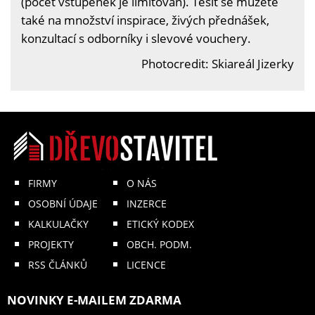
(počet vstupenek je limitován). Těšit se můžete
také na množství inspirace, živých přednášek,
konzultací s odborníky i slevové vouchery.
Photocredit: Skiareál Jizerky
FIRMY
O NÁS
OSOBNÍ ÚDAJE
INZERCE
KALKULAČKY
ETICKÝ KODEX
PROJEKTY
OBCH. PODM.
RSS ČLÁNKŮ
LICENCE
NOVINKY E-MAILEM ZDARMA