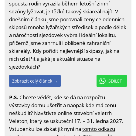
spousta rodin vyrazila během letošní zimní
sezóny lyžovat, je těžké takový skiareál najít. V
dnešním článku jsme porovnali ceny celodenních
skipasů mnoha lyžařských středisek a podle délek
a náročností sjezdovek vybrali ideální lokalitu,
přičemž jsme zahrnuli i oblíbené zahraniční
skiareály. Kdy pořídit nejlevnější skipasy, jak na
nich ušetřit a jaká je aktuální situace na
sjezdovkách?
Zobrazit celý článek →
SDÍLET
P.S.
Chcete vědět, kde se dá na rozpočtu
výstavby domu ušetřit a naopak kde má cenu
neškudlit? Navštivte online stavební veletrh
Veleton, který se uskuteční 17. – 31. ledna 2027.
Vstupenku lze získat již nyní na
tomto odkazu