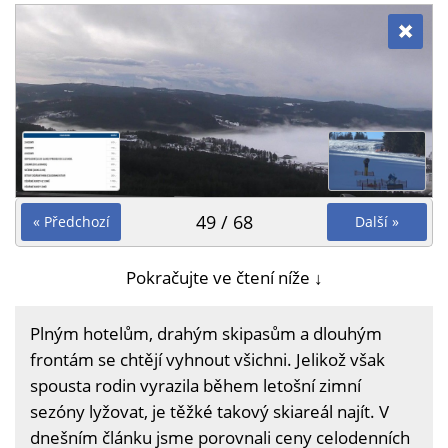
49 / 68
« Předchozí
Další »
Pokračujte ve čtení níže ↓
Plným hotelům, drahým skipasům a dlouhým
frontám se chtějí vyhnout všichni. Jelikož však
spousta rodin vyrazila během letošní zimní
sezóny lyžovat, je těžké takový skiareál najít. V
dnešním článku jsme porovnali ceny celodenních