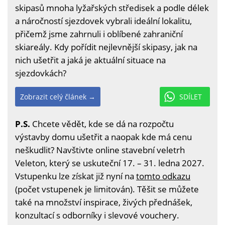
skipasů mnoha lyžařských středisek a podle délek
a náročností sjezdovek vybrali ideální lokalitu,
přičemž jsme zahrnuli i oblíbené zahraniční
skiareály. Kdy pořídit nejlevnější skipasy, jak na
nich ušetřit a jaká je aktuální situace na
sjezdovkách?
Zobrazit celý článek →
SDÍLET
P.S.
Chcete vědět, kde se dá na rozpočtu
výstavby domu ušetřit a naopak kde má cenu
neškudlit? Navštivte online stavební veletrh
Veleton, který se uskuteční 17. – 31. ledna 2027.
Vstupenku lze získat již nyní na
tomto odkazu
(počet vstupenek je limitován). Těšit se můžete
také na množství inspirace, živých přednášek,
konzultací s odborníky i slevové vouchery.