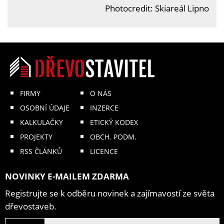
Photocredit: Skiareál Lipno
FIRMY
O NÁS
OSOBNÍ ÚDAJE
INZERCE
KALKULAČKY
ETICKÝ KODEX
PROJEKTY
OBCH. PODM.
RSS ČLÁNKŮ
LICENCE
NOVINKY E-MAILEM ZDARMA
Registrujte se k odběru novinek a zajímavostí ze světa
dřevostaveb.