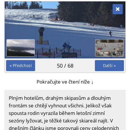
50 / 68
« Předchozí
Další »
Pokračujte ve čtení níže ↓
Plným hotelům, drahým skipasům a dlouhým
frontám se chtějí vyhnout všichni. Jelikož však
spousta rodin vyrazila během letošní zimní
sezóny lyžovat, je těžké takový skiareál najít. V
dnešním článku jsme porovnali ceny celodenních