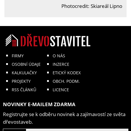
Photocredit: Skiareál Lipno
FIRMY
O NÁS
OSOBNÍ ÚDAJE
INZERCE
KALKULAČKY
ETICKÝ KODEX
PROJEKTY
OBCH. PODM.
RSS ČLÁNKŮ
LICENCE
NOVINKY E-MAILEM ZDARMA
Registrujte se k odběru novinek a zajímavostí ze světa
dřevostaveb.