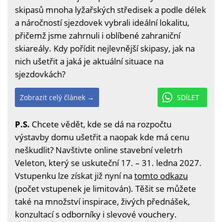
skipasů mnoha lyžařských středisek a podle délek
a náročností sjezdovek vybrali ideální lokalitu,
přičemž jsme zahrnuli i oblíbené zahraniční
skiareály. Kdy pořídit nejlevnější skipasy, jak na
nich ušetřit a jaká je aktuální situace na
sjezdovkách?
Zobrazit celý článek →
SDÍLET
P.S.
Chcete vědět, kde se dá na rozpočtu
výstavby domu ušetřit a naopak kde má cenu
neškudlit? Navštivte online stavební veletrh
Veleton, který se uskuteční 17. – 31. ledna 2027.
Vstupenku lze získat již nyní na
tomto odkazu
(počet vstupenek je limitován). Těšit se můžete
také na množství inspirace, živých přednášek,
konzultací s odborníky i slevové vouchery.