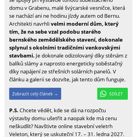
domu v Grabenu, malé švýcarské vesničce, která
se nachází ani ne hodinu jízdy autem od Bernu.
Architekti navrhli
velmi moderní dům, který
tím, že na sebe vzal podobu starého
bernského zemědělského stavení, dokonale
splynul s okolními tradičními venkovskými
stavbami.
Je dokonale odizolovaný díky stěnám z
balíků slámy a naprosto energeticky soběstačný
díky napájení ze střešních solárních panelů. V
článku a galerii se dozvíte, jak tento dům funguje.
Zobrazit celý článek →
SDÍLET
P.S.
Chcete vědět, kde se dá na rozpočtu
výstavby domu ušetřit a naopak kde má cenu
neškudlit? Navštivte online stavební veletrh
Veleton, který se uskuteční 17. – 31. ledna 2027.