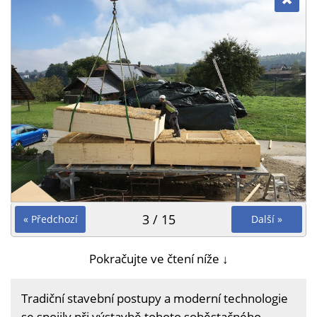
3 / 15
« Předchozí
Další »
Pokračujte ve čtení níže ↓
Tradiční stavební postupy a moderní technologie
se spojily při výstavbě tohoto soběstačného