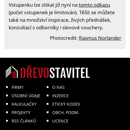
Vstupenku lze získat již nyní na
tomto odkazu
(počet vstupenek je limitován). Těšit se můžete
také na množství inspirace, živých přednášek,
konzultací s odborníky i slevové vouchery.
Photocredit:
Rasmus Norlander
FIRMY
O NÁS
OSOBNÍ ÚDAJE
INZERCE
KALKULAČKY
ETICKÝ KODEX
PROJEKTY
OBCH. PODM.
RSS ČLÁNKŮ
LICENCE