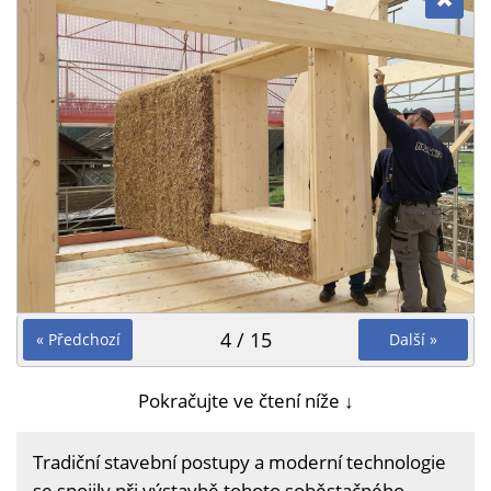
4 / 15
« Předchozí
Další »
Pokračujte ve čtení níže ↓
Tradiční stavební postupy a moderní technologie
se spojily při výstavbě tohoto soběstačného