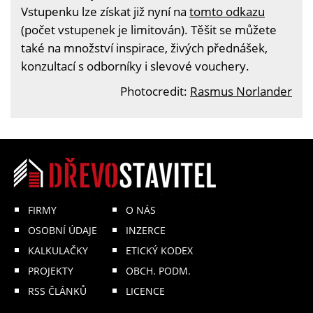
Vstupenku lze získat již nyní na
tomto odkazu
(počet vstupenek je limitován). Těšit se můžete
také na množství inspirace, živých přednášek,
konzultací s odborníky i slevové vouchery.
Photocredit:
Rasmus Norlander
FIRMY
O NÁS
OSOBNÍ ÚDAJE
INZERCE
KALKULAČKY
ETICKÝ KODEX
PROJEKTY
OBCH. PODM.
RSS ČLÁNKŮ
LICENCE