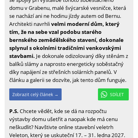
domu v Grabenu, malé švýcarské vesničce, která
se nachází ani ne hodinu jízdy autem od Bernu.
Architekti navrhli
velmi moderní dům, který
tím, že na sebe vzal podobu starého
bernského zemědělského stavení, dokonale
splynul s okolními tradičními venkovskými
stavbami.
Je dokonale odizolovaný díky stěnám z
balíků slámy a naprosto energeticky soběstačný
díky napájení ze střešních solárních panelů. V
článku a galerii se dozvíte, jak tento dům funguje.
Zobrazit celý článek →
SDÍLET
P.S.
Chcete vědět, kde se dá na rozpočtu
výstavby domu ušetřit a naopak kde má cenu
neškudlit? Navštivte online stavební veletrh
Veleton, který se uskuteční 17. – 31. ledna 2027.