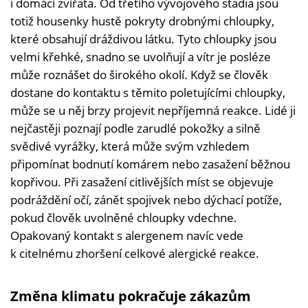
i domácí zvířata. Od třetího vývojového stadia jsou
totiž housenky hustě pokryty drobnými chloupky,
které obsahují dráždivou látku. Tyto chloupky jsou
velmi křehké, snadno se uvolňují a vítr je posléze
může roznášet do širokého okolí. Když se člověk
dostane do kontaktu s těmito poletujícími chloupky,
může se u něj brzy projevit nepříjemná reakce. Lidé ji
nejčastěji poznají podle zarudlé pokožky a silně
svědivé vyrážky, která může svým vzhledem
připomínat bodnutí komárem nebo zasažení běžnou
kopřivou. Při zasažení citlivějších míst se objevuje
podráždění očí, zánět spojivek nebo dýchací potíže,
pokud člověk uvolněné chloupky vdechne.
Opakovaný kontakt s alergenem navíc vede
k citelnému zhoršení celkové alergické reakce.
Změna klimatu pokračuje zákazům