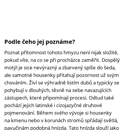
Podle čeho jej poznáme?
Poznat přítomnost tohoto hmyzu není nijak složité,
pokud víte, na co se při procházce zaměřit. Dospělý
motýl je sice nevýrazný a zbarvený spíše do šeda,
ale samotné housenky přitahují pozornost už svým
chováním. Živí se výhradně listím dubů a typicky se
pohybují v dlouhých, těsně na sebe navazujících
zástupech, které připomínají procesí. Odtud také
pochází jejich latinské i cizojazyčné druhové
pojmenování. Během svého vývoje si housenky
na kmenu nebo v korunách stromů spřádají světlá,
pavučinám podobná hnízda. Tato hnízda slouží jako