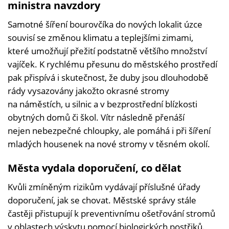
ministra navzdory
Samotné šíření bourovčíka do nových lokalit úzce
souvisí se změnou klimatu a teplejšími zimami,
které umožňují přežití podstatně většího množství
vajíček. K rychlému přesunu do městského prostředí
pak přispívá i skutečnost, že duby jsou dlouhodobě
rády vysazovány jakožto okrasné stromy
na náměstích, u silnic a v bezprostřední blízkosti
obytných domů či škol. Vítr následně přenáší
nejen nebezpečné chloupky, ale pomáhá i při šíření
mladých housenek na nové stromy v těsném okolí.
Města vydala doporučení, co dělat
Kvůli zmíněným rizikům vydávají příslušné úřady
doporučení, jak se chovat. Městské správy stále
častěji přistupují k preventivnímu ošetřování stromů
v oblastech výskytu pomocí biologických postřiků.