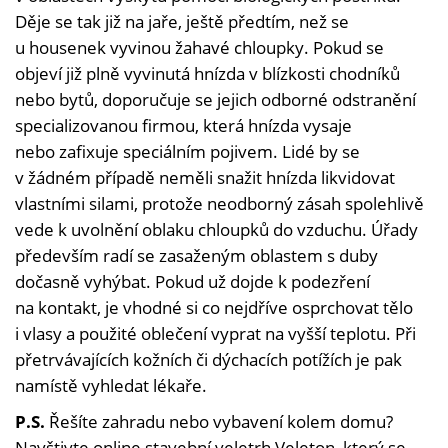
Děje se tak již na jaře, ještě předtím, než se
u housenek vyvinou žahavé chloupky. Pokud se
objeví již plně vyvinutá hnízda v blízkosti chodníků
nebo bytů, doporučuje se jejich odborné odstranění
specializovanou firmou, která hnízda vysaje
nebo zafixuje speciálním pojivem. Lidé by se
v žádném případě neměli snažit hnízda likvidovat
vlastními silami, protože neodborný zásah spolehlivě
vede k uvolnění oblaku chloupků do vzduchu. Úřady
především radí se zasaženým oblastem s duby
dočasně vyhýbat. Pokud už dojde k podezření
na kontakt, je vhodné si co nejdříve osprchovat tělo
i vlasy a použité oblečení vyprat na vyšší teplotu. Při
přetrvávajících kožních či dýchacích potížích je pak
namístě vyhledat lékaře.
P.S.
Řešíte zahradu nebo vybavení kolem domu?
Navštivte online stavební veletrh Veleton, který se