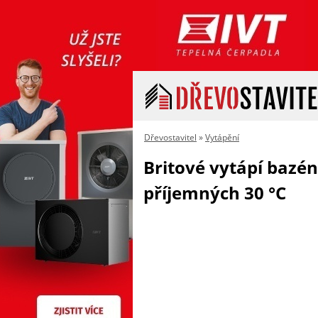
Dřevostavitel
»
Vytápění
Britové vytápí bazé
příjemných 30 °C