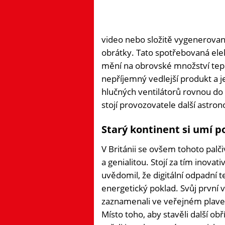
video nebo složitě vygenerovan
obrátky. Tato spotřebovaná ele
mění na obrovské množství tepl
nepříjemný vedlejší produkt a 
hlučných ventilátorů rovnou do
stojí provozovatele další astro
Starý kontinent si umí p
V Británii se ovšem tohoto palč
a genialitou. Stojí za tím inovat
uvědomil, že digitální odpadní 
energetický poklad. Svůj první
zaznamenali ve veřejném plav
Místo toho, aby stavěli další ob