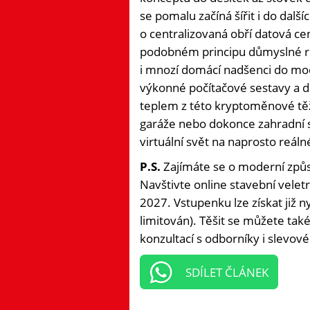
se pomalu začíná šířit i do dalš
o centralizovaná obří datová ce
podobném principu důmyslné recy
i mnozí domácí nadšenci do mode
výkonné počítačové sestavy a de
teplem z této kryptoměnové těž
garáže nebo dokonce zahradní s
virtuální svět na naprosto reál
P.S.
Zajímáte se o moderní způ
Navštivte online stavební veletr
2027. Vstupenku lze získat již n
limitován). Těšit se můžete tak
konzultací s odborníky i slevov
SDÍLET ČLÁNEK