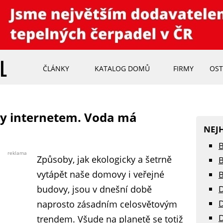
ČLÁNKY
KATALOG DOMŮ
FIRMY
OST
ny internetem. Voda má
NEJ
B
reklama
Způsoby, jak ekologicky a šetrně
B
vytápět naše domovy i veřejné
B
budovy, jsou v dnešní době
D
D
naprosto zásadním celosvětovým
D
trendem. Všude na planetě se totiž