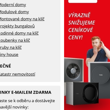
Moderní domy
Modulové domy
ontované domy na klíč
rojekty bungalovů
odinné domy na klíč
oubenky na klíč
ruby na klíč
iny house
TEČNÉ
atastr nemovitostí
INKY E-MAILEM ZDARMA
aste se k odběru a dostávejte
avější novinky: