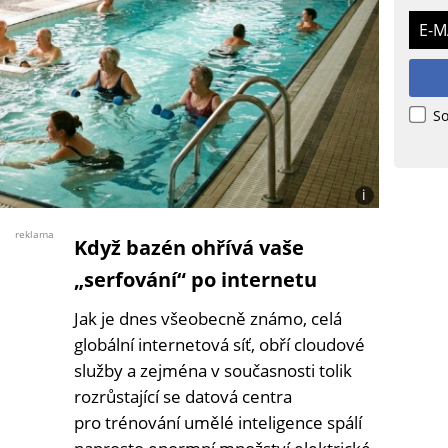
E-M
So
i
Foto:
Jan
reklama
Když bazén ohřívá vaše
Dvořák
/
„serfování“ po internetu
Midjourney
Jak je dnes všeobecně známo, celá
globální internetová síť, obří cloudové
služby a zejména v současnosti tolik
rozrůstající se datová centra
pro trénování umělé inteligence spálí