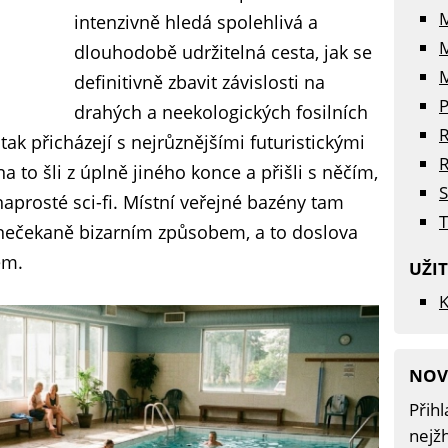
intenzivně hledá spolehlivá a
dlouhodobě udržitelná cesta, jak se
M
definitivně zbavit závislosti na
P
drahých a neekologických fosilních
R
 tak přicházejí s nejrůznějšími futuristickými
R
na to šli z úplně jiného konce a přišli s něčím,
S
naprosté sci-fi. Místní veřejné bazény tam
T
o nečekaně bizarním způsobem, a to doslova
em.
UŽI
K
NOV
Přihl
nejžh