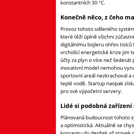
konstantních 30 °C.
Konečně něco, z čeho maj
Provoz tohoto sdíleného systém
které těží úplně všichni zúčas
digitálnímu bojleru ohřev tisíc
vrcholící energetické krize jim t
účty za plyn o více než šedesát 
inovativní model nemohou vynac
sportovní areál nezkrachoval a
teplé vodě. Startup naopak získ
pro své výpočetní servery.
Lidé si podobná zařízení 
Plánovaná budoucnost tohoto sy
a optimistická. Aktuálně se chy
konceptu do desítek až stovek 