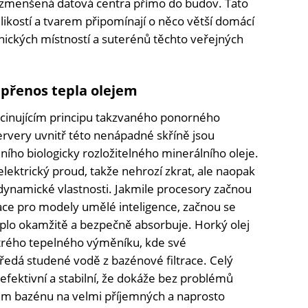
ky zmenšená datová centra přímo do budov. Tato
elikostí a tvarem připomínají o něco větší domácí
nických místností a suterénů těchto veřejných
 přenos tepla olejem
ascinujícím principu takzvaného ponorného
ervery uvnitř této nenápadné skříně jsou
ího biologicky rozložitelného minerálního oleje.
lektrický proud, takže nehrozí zkrat, ale naopak
ynamické vlastnosti. Jakmile procesory začnou
race pro modely umělé inteligence, začnou se
eplo okamžitě a bezpečně absorbuje. Horký olej
ytrého tepelného výměníku, kde své
edá studené vodě z bazénové filtrace. Celý
 efektivní a stabilní, že dokáže bez problémů
ém bazénu na velmi příjemných a naprosto