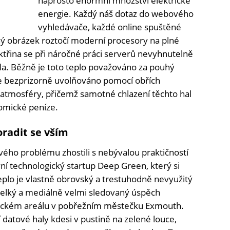
naprosto enormní množství elektrické
energie. Každý náš dotaz do webového
vyhledávače, každé online spuštěné
ý obrázek roztočí moderní procesory na plné
ktřina se při náročné práci serverů nevyhnutelně
a. Běžně je toto teplo považováno za pouhý
je bezprizorně uvolňováno pomocí obřích
 atmosféry, přičemž samotné chlazení těchto hal
nomické peníze.
oradit se vším
ivého problému zhostili s nebývalou praktičností
ivní technologický startup Deep Green, který si
teplo je vlastně obrovský a trestuhodně nevyužitý
 velký a mediálně velmi sledovaný úspěch
eckém areálu v pobřežním městečku Exmouth.
ří datové haly kdesi v pustině na zelené louce,