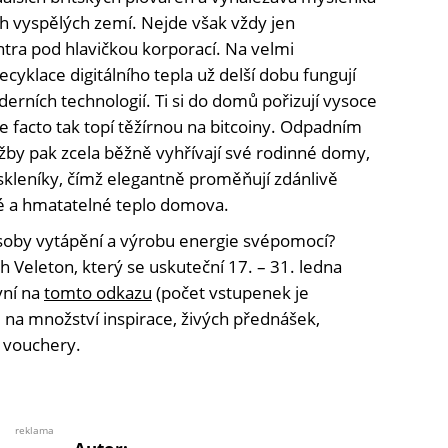
ích vyspělých zemí. Nejde však vždy jen
ntra pod hlavičkou korporací. Na velmi
klace digitálního tepla už delší dobu fungují
rních technologií. Ti si do domů pořizují vysoce
 facto tak topí těžírnou na bitcoiny. Odpadním
by pak zcela běžně vyhřívají své rodinné domy,
kleníky, čímž elegantně proměňují zdánlivě
né a hmatatelné teplo domova.
soby vytápění a výrobu energie svépomocí?
h Veleton, který se uskuteční 17. – 31. ledna
yní na
tomto odkazu
(počet vstupenek je
é na množství inspirace, živých přednášek,
é vouchery.
reklama