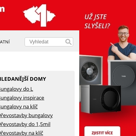
ATNÍ
HLEDANĚJŠÍ DOMY
ungalovy do L
ungalovy inspirace
ungalovy na klíč
řevostavby bungalovy
řevostavby do 1,5mil
řevostavby na klíč