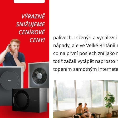
palivech. Inženýři a vynálezci
nápady, ale ve Velké Británii 
co na první poslech zní jako 
totiž začali vytápět naprost
topením samotným internet