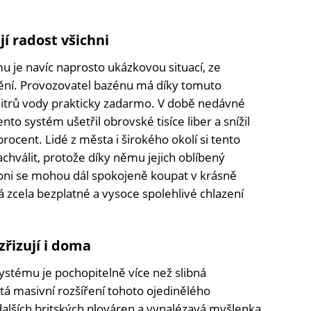
í radost všichni
u je navíc naprosto ukázkovou situací, ze
tnění. Provozovatel bazénu má díky tomuto
ů litrů vody prakticky zadarmo. V době nedávné
ento systém ušetřil obrovské tisíce liber a snížil
procent. Lidé z města i širokého okolí si tento
hválit, protože díky němu jejich oblíbený
 oni se mohou dál spokojeně koupat v krásně
á zcela bezplatné a vysoce spolehlivé chlazení
zřizují i doma
stému je pochopitelně více než slibná
stá masivní rozšíření tohoto ojedinělého
dalších britských plováren a vynalézavá myšlenka