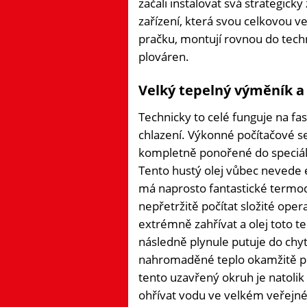
začali instalovat svá strategic
zařízení, která svou celkovou v
pračku, montují rovnou do tech
plováren.
Velký tepelný výměník a
Technicky to celé funguje na f
chlazení. Výkonné počítačové s
kompletně ponořené do speciáln
Tento hustý olej vůbec nevede e
má naprosto fantastické termod
nepřetržitě počítat složité ope
extrémně zahřívat a olej toto t
následně plynule putuje do ch
nahromaděné teplo okamžitě př
tento uzavřený okruh je natolik
ohřívat vodu ve velkém veřejn