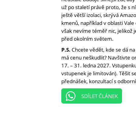
už po staletí právě proto, že s n
ještě větší izolaci, skrývá Ama
kmenů, například v oblasti Vale 
však nevíme téměř nic, jelikož j
před okolním světem.
P.S.
Chcete vědět, kde se dá na
má cenu neškudlit? Navštivte on
17. – 31. ledna 2027. Vstupenku 
vstupenek je limitován). Těšit 
přednášek, konzultací s odborní
SDÍLET ČLÁNEK