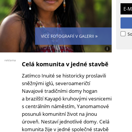
E-M
So
»
VÍCE FOTOGRAFIÍ V GALERII
i
Foto:
Peter
reklama
Celá komunita v jedné stavbě
Grof
Zatímco Inuité se historicky proslavili
sněžnými iglú, severoameričtí
Navajové tradičními domy hogan
a brazilští Kayapó kruhovými vesnicemi
s centrálním náměstím, Yanomamové
posunuli komunitní život na jinou
úroveň. Nestaví jednotlivé domy. Celá
komunita žije v jedné společné stavbě