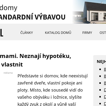
ČLÁNKY
KATALOG DOMŮ
FIRMY
OST
mami. Neznají hypotéku,
NEJ
vlastnit
B
reklama
Představte si domov, kde neexistují
B
zavřené dveře, vlastní pokoje ani
B
ploty. Místo, kde sousedé vidí do
D
D
vašeho obýváku i ložnice, slyšíte
D
každý zvuk z okolí a vůně vaší