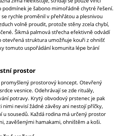
azná zima neexistuje, střídají se pouze vlhčí
to podmínek je šabono mimořádně chytré řešení.
se rychle proměnil v přehřátou a plesnivou
duch volně proudit, protože stěny zcela chybí,
ačené. Šikmá palmová střecha efektivně odvádí
co otevřená struktura umožňuje kouři z ohnišť
íky tomuto uspořádání komunita lépe brání
stní prostor
te promyšlený prostorový koncept. Otevřený
srdce vesnice. Odehrávají se zde rituály,
ování potravy. Krytý obvodový prstenec je pak
 nimi nevisí žádné závěsy ani nestojí příčky,
ní u sousedů. Každá rodina má určený prostor
i, zavěšenými hamakami, ohništěm a koši.