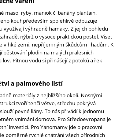
ečné vaření
né maso, ryby, maniok či banány plantain.
jeho kouř především spolehlivě odpuzuje
u využívají výhradně hamaky. Z jejich pohledu
zahradě, nýbrž o vysoce praktickou postel. Viset
e vlhké zemi, nepříjemným škůdcům i hadům. K
jí pěstování plodin na malých pralesních
 lov. Pitnou vodu si přinášejí z potoků a řek
ví a palmového listí
adně materiály z nejbližšího okolí. Nosnými
rukci tvoří tenčí větve, střechu pokrývá
 slouží pevné liány. To nás přivádí k jednomu
amotném vnímání domova. Pro Středoevropana je
tní investicí. Pro Yanomamy jde o pracovní
uje poměrně rychlé chátrání všech přírodních