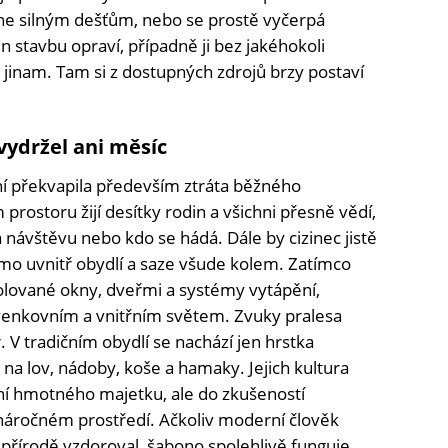
ne silným dešťům, nebo se prostě vyčerpá
n stavbu opraví, případně ji bez jakéhokoli
jinam. Tam si z dostupných zdrojů brzy postaví
vydržel ani měsíc
í překvapila především ztráta běžného
ostoru žijí desítky rodin a všichni přesně vědí,
á návštěvu nebo kdo se hádá. Dále by cizinec jistě
ímo uvnitř obydlí a saze všude kolem. Zatímco
ované okny, dveřmi a systémy vytápění,
 venkovním a vnitřním světem. Zvuky pralesa
V tradičním obydlí se nachází jen hrstka
a lov, nádoby, koše a hamaky. Jejich kultura
 hmotného majetku, ale do zkušeností
v náročném prostředí. Ačkoliv moderní člověk
y přírodě vzdoroval, šabono spolehlivě funguje