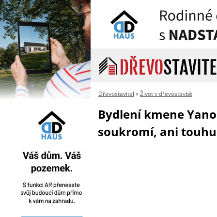
Dřevostavitel
»
Život v dřevostavbě
Bydlení kmene Yano
soukromí, ani touhu 