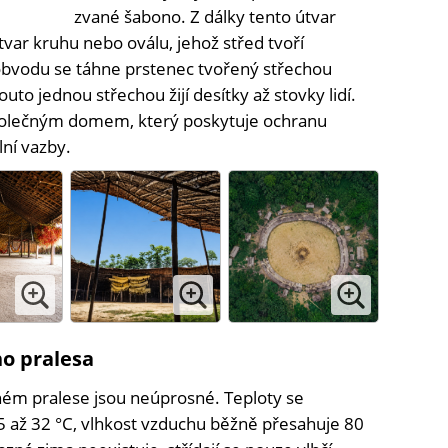
zvané šabono. Z dálky tento útvar
tvar kruhu nebo oválu, jehož střed tvoří
obvodu se táhne prstenec tvořený střechou
uto jednou střechou žijí desítky až stovky lidí.
společným domem, který poskytuje ochranu
ní vazby.
o pralesa
m pralese jsou neúprosné. Teploty se
5 až 32 °C, vlhkost vzduchu běžně přesahuje 80