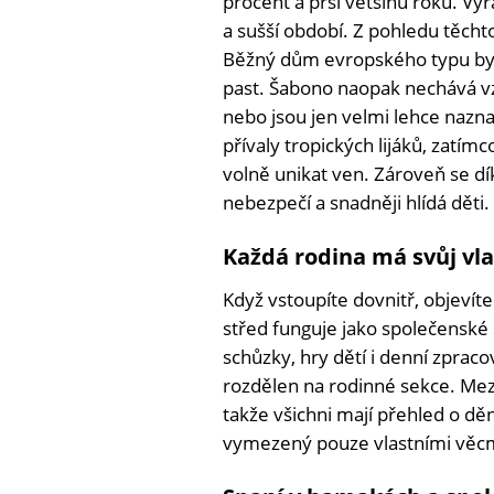
procent a prší většinu roku. Výr
a sušší období. Z pohledu těch
Běžný dům evropského typu by 
past. Šabono naopak nechává vz
nebo jsou jen velmi lehce nazn
přívaly tropických lijáků, zatím
volně unikat ven. Zároveň se d
nebezpečí a snadněji hlídá děti.
Každá rodina má svůj vla
Když vstoupíte dovnitř, objeví
střed funguje jako společenské 
schůzky, hry dětí i denní zprac
rozdělen na rodinné sekce. Mezi
takže všichni mají přehled o dě
vymezený pouze vlastními věcm