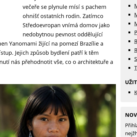
večeře se plynule mísí s pachem
ohnišť ostatních rodin. Zatímco
M
Středoevropan vnímá domov jako
P
nedobytnou pevnost oddělující
R
men Yanomami žijící na pomezí Brazílie a
R
stup. Jejich způsob bydlení patří k těm
S
utí nás přehodnotit vše, co o architektuře a
T
UŽI
K
NOV
Přihl
nejžh