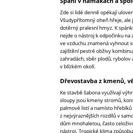
Spaní v hamakách a spol
Zde si lidé denně opékají ulove
Všudypřítomný oheň hřeje, ale 
dotěrný pralesní hmyz. K spánk
nejde o nástroj k odpočinku na 
ve vzduchu znamená vyhnout s
zajištění pestré obživy kombinu
zahradách, sběr plodů, rybolov a
v blízkém okolí.
Dřevostavba z kmenů, vět
Ke stavbě šabona využívají výhr
sloupy jsou kmeny stromů, konst
palmové listí a namísto hřebíků
z nejvýraznějších rozdílů v s
dům mnohaletou, často celoživo
nástroj. Tropické klima způsob