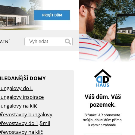
ATNÍ
HLEDANĚJŠÍ DOMY
ungalovy do L
ungalovy inspirace
ungalovy na klíč
řevostavby bungalovy
řevostavby do 1,5mil
řevostavby na klíč