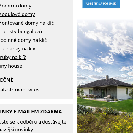
Moderní domy
Modulové domy
ontované domy na klíč
rojekty bungalovů
odinné domy na klíč
oubenky na klíč
ruby na klíč
iny house
TEČNÉ
atastr nemovitostí
INKY E-MAILEM ZDARMA
aste se k odběru a dostávejte
avější novinky: