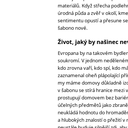
materiálů. Když střecha podleh
úrodná půda a zvěř v okolí, kme
sentimentu opustí a přesune se 
šabono nové.
Život, jaký by našinec ne
Evropana by na takovém bydlen
soukromí. V jednom neděleném pr
kdo zrovna vaří, kdo spí, kdo m
zaznamenal oheň plápolající př
my máme domovy důkladně izol
v šabonu se stírá hranice mezi
prostupují domovem bez bariér. 
účelných předmětů jako zbraně n
neukládá hodnotu do hromadění
a hlubokých znalostí o přežití 
neustále buduje silnější zdi, ab