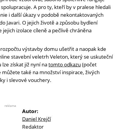
í spolupracuje. A pro ty, kteří by v pralese hledali
zonie i další úkazy v podobě nekontaktovaných
do Javari. O jejich životě a způsobu bydlení
e jejich izolace cíleně a pečlivě chráněna
 rozpočtu výstavby domu ušetřit a naopak kde
line stavební veletrh Veleton, který se uskuteční
lze získat již nyní na
tomto odkazu
(počet
se můžete také na množství inspirace, živých
ky i slevové vouchery.
reklama
Autor:
Daniel Krejčí
Redaktor