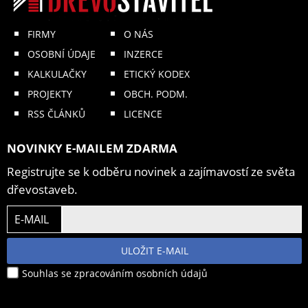
FIRMY
O NÁS
OSOBNÍ ÚDAJE
INZERCE
KALKULAČKY
ETICKÝ KODEX
PROJEKTY
OBCH. PODM.
RSS ČLÁNKŮ
LICENCE
NOVINKY E-MAILEM ZDARMA
Registrujte se k odběru novinek a zajímavostí ze světa
dřevostaveb.
E-MAIL
ULOŽIT E-MAIL
Souhlas se zpracováním osobních údajů