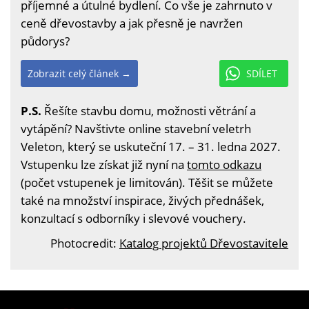
příjemné a útulné bydlení. Co vše je zahrnuto v
ceně dřevostavby a jak přesně je navržen
půdorys?
Zobrazit celý článek →
SDÍLET
P.S.
Řešíte stavbu domu, možnosti větrání a
vytápění? Navštivte online stavební veletrh
Veleton, který se uskuteční 17. – 31. ledna 2027.
Vstupenku lze získat již nyní na
tomto odkazu
(počet vstupenek je limitován). Těšit se můžete
také na množství inspirace, živých přednášek,
konzultací s odborníky i slevové vouchery.
Photocredit:
Katalog projektů Dřevostavitele