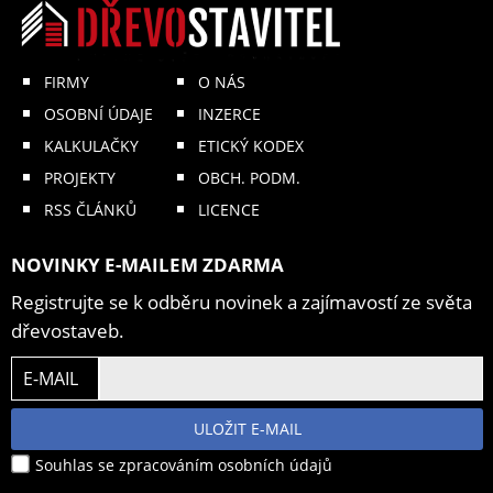
FIRMY
O NÁS
OSOBNÍ ÚDAJE
INZERCE
KALKULAČKY
ETICKÝ KODEX
PROJEKTY
OBCH. PODM.
RSS ČLÁNKŮ
LICENCE
NOVINKY E-MAILEM ZDARMA
Registrujte se k odběru novinek a zajímavostí ze světa
dřevostaveb.
E-MAIL
ULOŽIT E-MAIL
Souhlas se zpracováním osobních údajů