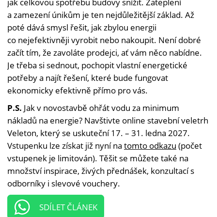
jak celkovou spotřebu budovy snížit. Zateplení
a zamezení únikům je ten nejdůležitější základ. Až
poté dává smysl řešit, jak zbylou energii
co nejefektivněji vyrobit nebo nakoupit. Není dobré
začít tím, že zavoláte prodejci, ať vám něco nabídne.
Je třeba si sednout, pochopit vlastní energetické
potřeby a najít řešení, které bude fungovat
ekonomicky efektivně přímo pro vás.
P.S.
Jak v novostavbě ohřát vodu za minimum
nákladů na energie? Navštivte online stavební veletrh
Veleton, který se uskuteční 17. – 31. ledna 2027.
Vstupenku lze získat již nyní na
tomto odkazu
(počet
vstupenek je limitován). Těšit se můžete také na
množství inspirace, živých přednášek, konzultací s
odborníky i slevové vouchery.
SDÍLET ČLÁNEK