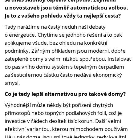
u novostaveb jsou téměř automatickou volbou.
Je to z vašeho pohledu vždy ta nejlepší cesta?
Tady narážíme na častý neduh naší debaty
o energetice. Chytíme se jednoho řešení a to pak
aplikujeme všude, bez ohledu na konkrétní
podmínky. Zářným příkladem jsou moderní, dobře
zateplené domy s velmi nízkou spotřebou. Instalovat
do pasivního domu systém s tepelným čerpadlem
za šesticifernou částku často nedává ekonomický
smysl.
Co je tedy lepší alternativou pro takové domy?
Výhodnější může někdy být pořízení chytrých
přímotopů nebo topných podlahových folií, což je
investice v řádech desítek tisíc korun. Další velmi
efektivní variantou, kterou mimochodem používám
i já u nás doma, jsou splitové jednotky, tedy kvalitní