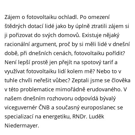
Zájem o fotovoltaiku ochladl. Po omezení
štědrých dotací lidé jako by úplně ztratili zájem si
ji pořizovat do svých domovů. Existuje nějaký
racionální argument, proč by si měli lidé v dnešní
době, při dnešních cenách, fotovoltaiku pořídit?
Není lepší prostě jen přejít na spotový tarif a
využívat fotovoltaiku lidí kolem mě? Nebo to v
tuhle chvíli neřešit vůbec? Zeptali jsme se člověka
v této problematice mimořádně erudovaného. V
našem dnešním rozhovoru odpovídá bývalý
viceguvernér ČNB a současný europoslanec se
specializací na energetiku, RNDr. Luděk
Niedermayer.