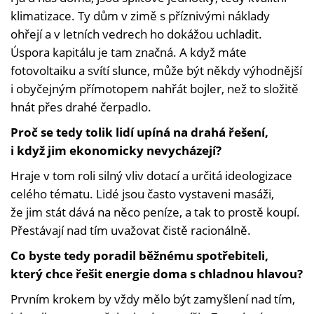
klimatizace. Ty dům v zimě s příznivými náklady
ohřejí a v letních vedrech ho dokážou uchladit.
Úspora kapitálu je tam značná. A když máte
fotovoltaiku a svítí slunce, může být někdy výhodnější
i obyčejným přímotopem nahřát bojler, než to složitě
hnát přes drahé čerpadlo.
Proč se tedy tolik lidí upíná na drahá řešení,
i když jim ekonomicky nevycházejí?
Hraje v tom roli silný vliv dotací a určitá ideologizace
celého tématu. Lidé jsou často vystaveni masáži,
že jim stát dává na něco peníze, a tak to prostě koupí.
Přestávají nad tím uvažovat čistě racionálně.
Co byste tedy poradil běžnému spotřebiteli,
který chce řešit energie doma s chladnou hlavou?
Prvním krokem by vždy mělo být zamyšlení nad tím,