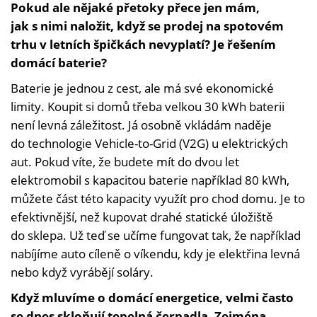
Pokud ale nějaké přetoky přece jen mám,
jak s nimi naložit, když se prodej na spotovém
trhu v letních špičkách nevyplatí? Je řešením
domácí baterie?
Baterie je jednou z cest, ale má své ekonomické
limity. Koupit si domů třeba velkou 30 kWh baterii
není levná záležitost. Já osobně vkládám naděje
do technologie Vehicle-to-Grid (V2G) u elektrických
aut. Pokud víte, že budete mít do dvou let
elektromobil s kapacitou baterie například 80 kWh,
můžete část této kapacity využít pro chod domu. Je to
efektivnější, než kupovat drahé statické úložiště
do sklepa. Už teď se učíme fungovat tak, že například
nabíjíme auto cíleně o víkendu, kdy je elektřina levná
nebo když vyrábějí soláry.
Když mluvíme o domácí energetice, velmi často
se dnes skloňují tepelná čerpadla. Zejména