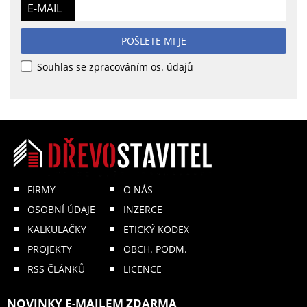
E-MAIL
POŠLETE MI JE
Souhlas se zpracováním os. údajů
FIRMY
O NÁS
OSOBNÍ ÚDAJE
INZERCE
KALKULAČKY
ETICKÝ KODEX
PROJEKTY
OBCH. PODM.
RSS ČLÁNKŮ
LICENCE
NOVINKY E-MAILEM ZDARMA