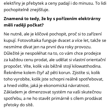
elektřiny je přebytek a ceny padají i do minusu. To lidi
pochopitelně znejišťuje.
Znamená to tedy, že by s pořízením elektrárny
měli raději počkat?
Ne nutně, ale je klíčové pochopit, proč si to zařízení
kupují. Fotovoltaika funguje dvacet a více let, takže se
nesmíme dívat jen na první dva roky provozu.
Důležité je nespoléhat na to, co vám chce prodejce
za každou cenu prodat, ale udělat si vlastní orientační
propočet. Víte, kolik vás běžně stojí kilowatthodina.
Řekněme kolem čtyř až pěti korun. Zjistíte si, kolik
toho vyrobíte, kolik jste schopni reálně spotřebovat,
a hned vidíte, jaká je ekonomická návratnost.
Základem je dimenzovat systém na vaši skutečnou
spotřebu, a ne ho stavět primárně s cílem prodávat
přetoky do sítě.