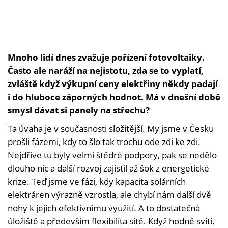
Mnoho lidí dnes zvažuje pořízení fotovoltaiky.
Často ale naráží na nejistotu, zda se to vyplatí,
zvláště když výkupní ceny elektřiny někdy padají
i do hluboce záporných hodnot. Má v dnešní době
smysl dávat si panely na střechu?
Ta úvaha je v současnosti složitější. My jsme v Česku
prošli fázemi, kdy to šlo tak trochu ode zdi ke zdi.
Nejdříve tu byly velmi štědré podpory, pak se nedělo
dlouho nic a další rozvoj zajistil až šok z energetické
krize. Teď jsme ve fázi, kdy kapacita solárních
elektráren výrazně vzrostla, ale chybí nám další dvě
nohy k jejich efektivnímu využití. A to dostatečná
úložiště a především flexibilita sítě. Když hodně svítí,