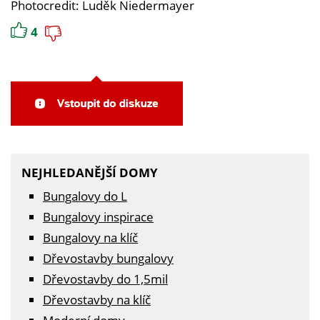
Photocredit: Luděk Niedermayer
4
NEJHLEDANĚJŠÍ DOMY
Bungalovy do L
Bungalovy inspirace
Bungalovy na klíč
Dřevostavby bungalovy
Dřevostavby do 1,5mil
Dřevostavby na klíč