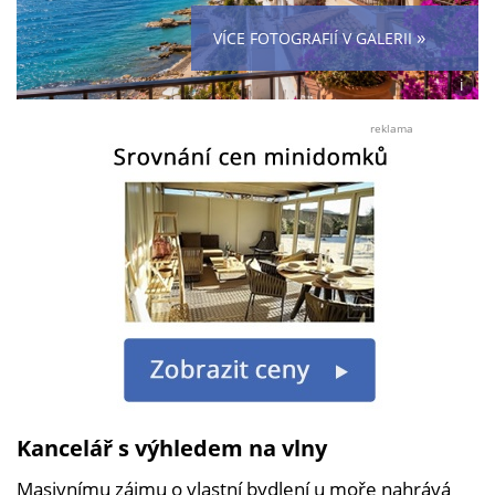
»
VÍCE FOTOGRAFIÍ V GALERII
i
Foto:
Jana
reklama
Urbá
Kancelář s výhledem na vlny
Masivnímu zájmu o vlastní bydlení u moře nahrává