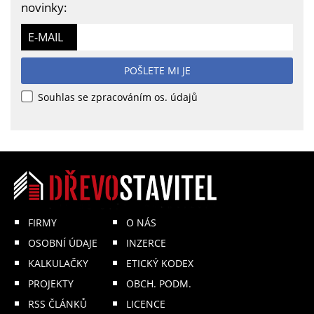
novinky:
E-MAIL
POŠLETE MI JE
Souhlas se zpracováním os. údajů
FIRMY
O NÁS
OSOBNÍ ÚDAJE
INZERCE
KALKULAČKY
ETICKÝ KODEX
PROJEKTY
OBCH. PODM.
RSS ČLÁNKŮ
LICENCE