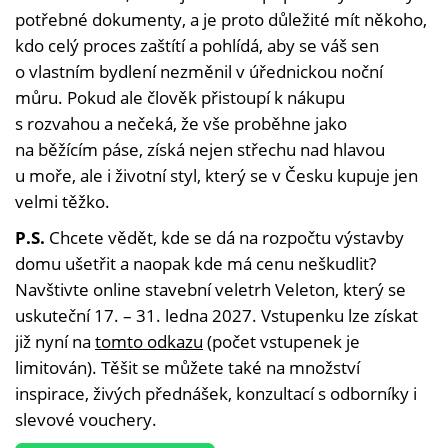
potřebné dokumenty, a je proto důležité mít někoho,
kdo celý proces zaštítí a pohlídá, aby se váš sen
o vlastním bydlení nezměnil v úřednickou noční
můru. Pokud ale člověk přistoupí k nákupu
s rozvahou a nečeká, že vše proběhne jako
na běžícím páse, získá nejen střechu nad hlavou
u moře, ale i životní styl, který se v Česku kupuje jen
velmi těžko.
P.S.
Chcete vědět, kde se dá na rozpočtu výstavby
domu ušetřit a naopak kde má cenu neškudlit?
Navštivte online stavební veletrh Veleton, který se
uskuteční 17. – 31. ledna 2027. Vstupenku lze získat
již nyní na
tomto odkazu
(počet vstupenek je
limitován). Těšit se můžete také na množství
inspirace, živých přednášek, konzultací s odborníky i
slevové vouchery.