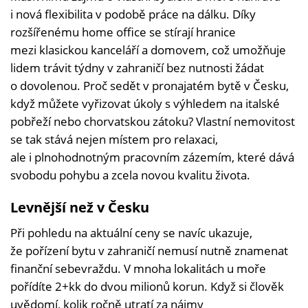
i nová flexibilita v podobě práce na dálku. Díky
rozšířenému home office se stírají hranice
mezi klasickou kanceláří a domovem, což umožňuje
lidem trávit týdny v zahraničí bez nutnosti žádat
o dovolenou. Proč sedět v pronajatém bytě v Česku,
když můžete vyřizovat úkoly s výhledem na italské
pobřeží nebo chorvatskou zátoku? Vlastní nemovitost
se tak stává nejen místem pro relaxaci,
ale i plnohodnotným pracovním zázemím, které dává
svobodu pohybu a zcela novou kvalitu života.
Levnější než v Česku
Při pohledu na aktuální ceny se navíc ukazuje,
že pořízení bytu v zahraničí nemusí nutně znamenat
finanční sebevraždu. V mnoha lokalitách u moře
pořídíte 2+kk do dvou milionů korun. Když si člověk
uvědomí, kolik ročně utratí za nájmy