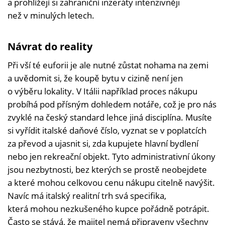
a prohlížejí si zahraniční inzeráty intenzivněji
než v minulých letech.
Návrat do reality
Při vší té euforii je ale nutné zůstat nohama na zemi
a uvědomit si, že koupě bytu v cizině není jen
o výběru lokality. V Itálii například proces nákupu
probíhá pod přísným dohledem notáře, což je pro nás
zvyklé na český standard lehce jiná disciplína. Musíte
si vyřídit italské daňové číslo, vyznat se v poplatcích
za převod a ujasnit si, zda kupujete hlavní bydlení
nebo jen rekreační objekt. Tyto administrativní úkony
jsou nezbytnosti, bez kterých se prostě neobejdete
a které mohou celkovou cenu nákupu citelně navýšit.
Navíc má italský realitní trh svá specifika,
která mohou nezkušeného kupce pořádně potrápit.
Často se stává, že majitel nemá připraveny všechny