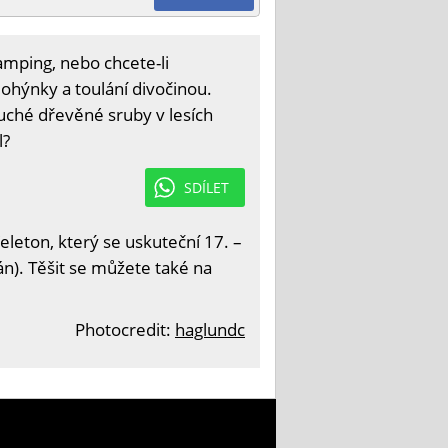
mping, nebo chcete-li
ohýnky a toulání divočinou.
ché dřevěné sruby v lesích
l?
SDÍLET
eleton, který se uskuteční 17. –
án). Těšit se můžete také na
Photocredit:
haglundc