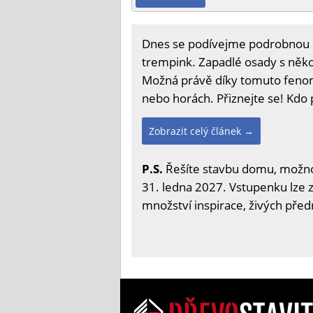
Dnes se podívejme podrobnou op
trempink. Zapadlé osady s něko
Možná právě díky tomuto fenom
nebo horách. Přiznejte se! Kd
Zobrazit celý článek →
P.S.
Řešíte stavbu domu, možnost
31. ledna 2027. Vstupenku lze zí
množství inspirace, živých před