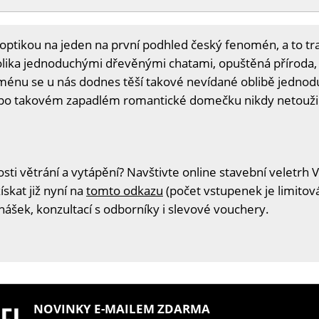
tikou na jeden na první podhled český fenomén, a to tra
lika jednoduchými dřevěnými chatami, opuštěná příroda, 
énu se u nás dodnes těší takové nevídané oblibě jednodu
o po takovém zapadlém romantické domečku nikdy netouži
i větrání a vytápění? Navštivte online stavební veletrh V
skat již nyní na
tomto odkazu
(počet vstupenek je limitov
nášek, konzultací s odborníky i slevové vouchery.
NOVINKY E-MAILEM ZDARMA