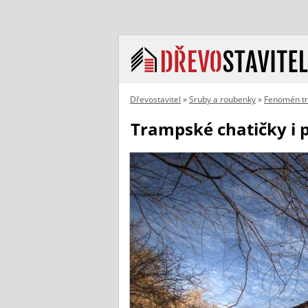
Dřevostavitel
»
Sruby a roubenky
»
Fenomén t
Trampské chatičky i 