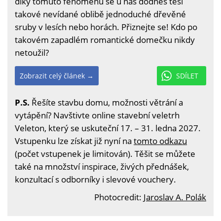
díky tomuto fenoménu se u nás dodnes těší
takové nevídané oblibě jednoduché dřevěné
sruby v lesích nebo horách. Přiznejte se! Kdo po
takovém zapadlém romantické domečku nikdy
netoužil?
Zobrazit celý článek →
SDÍLET
P.S.
Řešíte stavbu domu, možnosti větrání a
vytápění? Navštivte online stavební veletrh
Veleton, který se uskuteční 17. – 31. ledna 2027.
Vstupenku lze získat již nyní na
tomto odkazu
(počet vstupenek je limitován). Těšit se můžete
také na množství inspirace, živých přednášek,
konzultací s odborníky i slevové vouchery.
Photocredit:
Jaroslav A. Polák