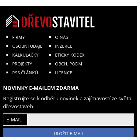
FIRMY
O NÁS
OSOBNÍ ÚDAJE
INZERCE
KALKULAČKY
ETICKÝ KODEX
PROJEKTY
OBCH. PODM.
RSS ČLÁNKŮ
LICENCE
NOVINKY E-MAILEM ZDARMA
Registrujte se k odběru novinek a zajímavostí ze světa
dřevostaveb.
E-MAIL
ULOŽIT E-MAIL