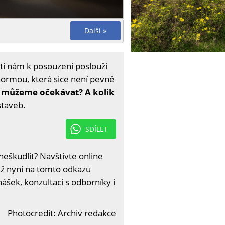
Další »
tí nám k posouzení poslouží
normou, která sice není pevně
í můžeme očekávat? A kolik
staveb.
SDÍLET
eškudlit? Navštivte online
iž nyní na
tomto odkazu
ášek, konzultací s odborníky i
Photocredit: Archiv redakce