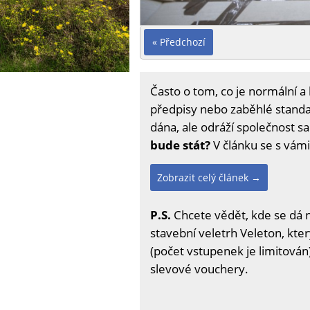
« Předchozí
Často o tom, co je normální 
předpisy nebo zaběhlé standar
dána, ale odráží společnost 
bude stát?
V článku se s vám
Zobrazit celý článek →
P.S.
Chcete vědět, kde se dá 
stavební veletrh Veleton, kter
(počet vstupenek je limitován)
slevové vouchery.