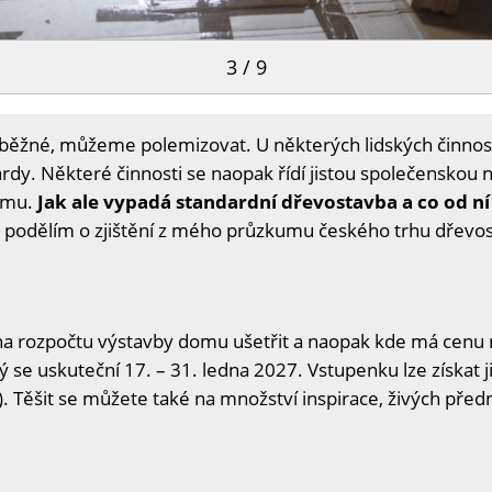
3 / 9
a běžné, můžeme polemizovat. U některých lidských činnos
dy. Některé činnosti se naopak řídí jistou společenskou 
samu.
Jak ale vypadá standardní dřevostavba a co od n
i podělím o zjištění z mého průzkumu českého trhu dřevo
na rozpočtu výstavby domu ušetřit a naopak kde má cenu n
ý se uskuteční 17. – 31. ledna 2027. Vstupenku lze získat j
. Těšit se můžete také na množství inspirace, živých předn