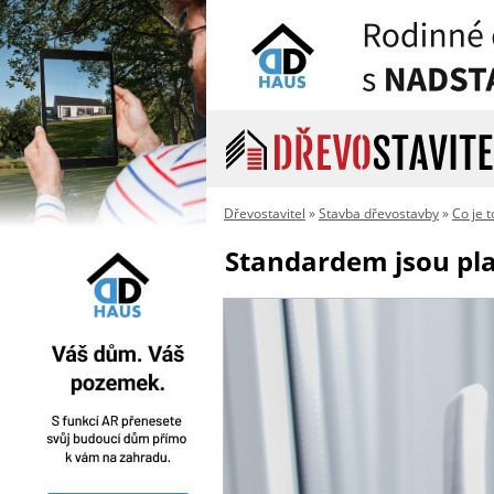
Dřevostavitel
»
Stavba dřevostavby
»
Co je 
Standardem jsou pl