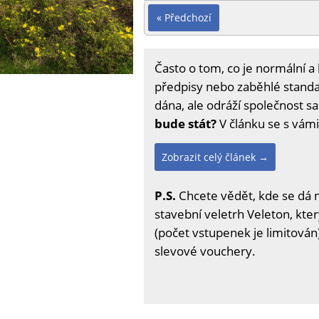
« Předchozí
Často o tom, co je normální 
předpisy nebo zaběhlé standar
dána, ale odráží společnost 
bude stát?
V článku se s vám
Zobrazit celý článek →
P.S.
Chcete vědět, kde se dá 
stavební veletrh Veleton, kter
(počet vstupenek je limitován)
slevové vouchery.