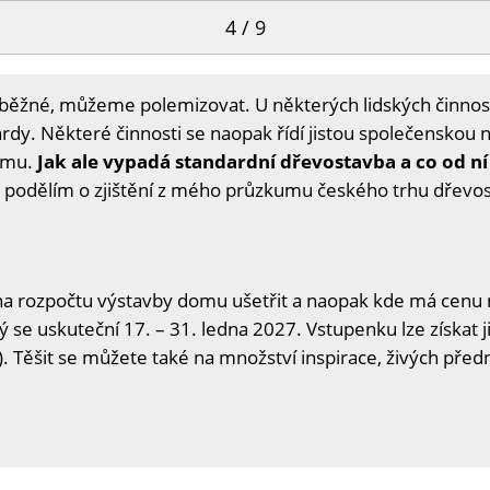
4 / 9
a běžné, můžeme polemizovat. U některých lidských činnos
dy. Některé činnosti se naopak řídí jistou společenskou 
samu.
Jak ale vypadá standardní dřevostavba a co od n
i podělím o zjištění z mého průzkumu českého trhu dřevo
na rozpočtu výstavby domu ušetřit a naopak kde má cenu n
ý se uskuteční 17. – 31. ledna 2027. Vstupenku lze získat j
. Těšit se můžete také na množství inspirace, živých předn