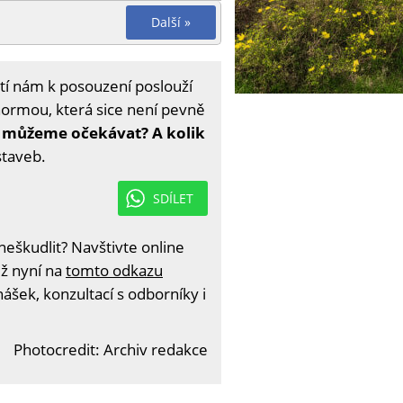
Další »
tí nám k posouzení poslouží
normou, která sice není pevně
í můžeme očekávat? A kolik
staveb.
SDÍLET
eškudlit? Navštivte online
iž nyní na
tomto odkazu
ášek, konzultací s odborníky i
Photocredit: Archiv redakce