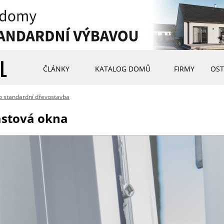
ČLÁNKY
KATALOG DOMŮ
FIRMY
OST
to standardní dřevostavba
astová okna