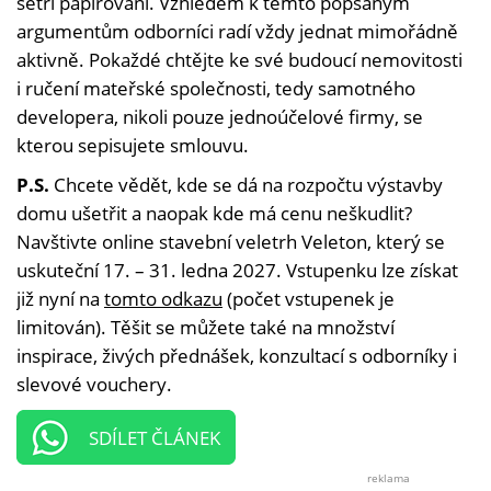
šetří papírování. Vzhledem k těmto popsaným
argumentům odborníci radí vždy jednat mimořádně
aktivně. Pokaždé chtějte ke své budoucí nemovitosti
i ručení mateřské společnosti, tedy samotného
developera, nikoli pouze jednoúčelové firmy, se
kterou sepisujete smlouvu.
P.S.
Chcete vědět, kde se dá na rozpočtu výstavby
domu ušetřit a naopak kde má cenu neškudlit?
Navštivte online stavební veletrh Veleton, který se
uskuteční 17. – 31. ledna 2027. Vstupenku lze získat
již nyní na
tomto odkazu
(počet vstupenek je
limitován). Těšit se můžete také na množství
inspirace, živých přednášek, konzultací s odborníky i
slevové vouchery.
SDÍLET ČLÁNEK
reklama