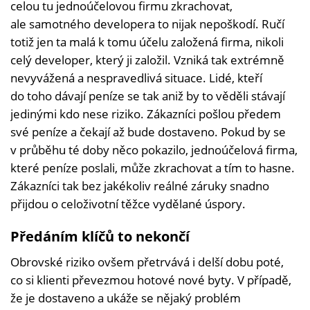
celou tu jednoúčelovou firmu zkrachovat,
ale samotného developera to nijak nepoškodí. Ručí
totiž jen ta malá k tomu účelu založená firma, nikoli
celý developer, který ji založil. Vzniká tak extrémně
nevyvážená a nespravedlivá situace. Lidé, kteří
do toho dávají peníze se tak aniž by to věděli stávají
jedinými kdo nese riziko. Zákazníci pošlou předem
své peníze a čekají až bude dostaveno. Pokud by se
v průběhu té doby něco pokazilo, jednoúčelová firma,
které peníze poslali, může zkrachovat a tím to hasne.
Zákazníci tak bez jakékoliv reálné záruky snadno
přijdou o celoživotní těžce vydělané úspory.
Předáním klíčů to nekončí
Obrovské riziko ovšem přetrvává i delší dobu poté,
co si klienti převezmou hotové nové byty. V případě,
že je dostaveno a ukáže se nějaký problém