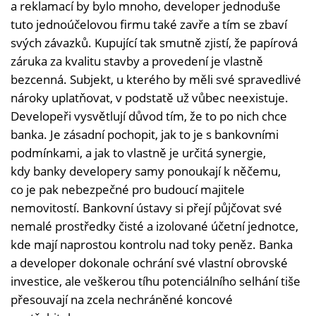
a reklamací by bylo mnoho, developer jednoduše
tuto jednoúčelovou firmu také zavře a tím se zbaví
svých závazků. Kupující tak smutně zjistí, že papírová
záruka za kvalitu stavby a provedení je vlastně
bezcenná. Subjekt, u kterého by měli své spravedlivé
nároky uplatňovat, v podstatě už vůbec neexistuje.
Developeři vysvětlují důvod tím, že to po nich chce
banka. Je zásadní pochopit, jak to je s bankovními
podmínkami, a jak to vlastně je určitá synergie,
kdy banky developery samy ponoukají k něčemu,
co je pak nebezpečné pro budoucí majitele
nemovitostí. Bankovní ústavy si přejí půjčovat své
nemalé prostředky čisté a izolované účetní jednotce,
kde mají naprostou kontrolu nad toky peněz. Banka
a developer dokonale ochrání své vlastní obrovské
investice, ale veškerou tíhu potenciálního selhání tiše
přesouvají na zcela nechráněné koncové