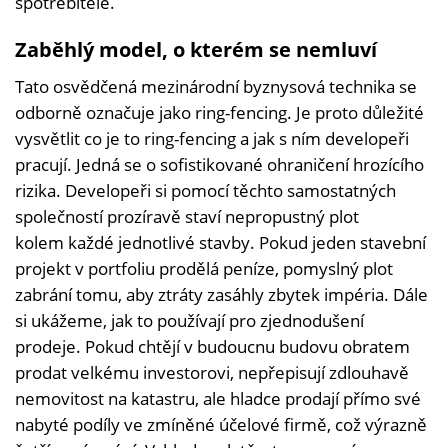
spotřebitele.
Zaběhlý model, o kterém se nemluví
Tato osvědčená mezinárodní byznysová technika se
odborně označuje jako ring-fencing. Je proto důležité
vysvětlit co je to ring-fencing a jak s ním developeři
pracují. Jedná se o sofistikované ohraničení hrozícího
rizika. Developeři si pomocí těchto samostatných
společností prozíravě staví nepropustný plot
kolem každé jednotlivé stavby. Pokud jeden stavební
projekt v portfoliu prodělá peníze, pomyslný plot
zabrání tomu, aby ztráty zasáhly zbytek impéria. Dále
si ukážeme, jak to používají pro zjednodušení
prodeje. Pokud chtějí v budoucnu budovu obratem
prodat velkému investorovi, nepřepisují zdlouhavě
nemovitost na katastru, ale hladce prodají přímo své
nabyté podíly ve zmíněné účelové firmě, což výrazně