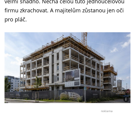
velmi snadno. Nechá celou tuto jednoúčelovou
firmu zkrachovat. A majitelům zůstanou jen oči
pro pláč.
i
Foto:
Jan
reklama
Dvořá
/
Midjo