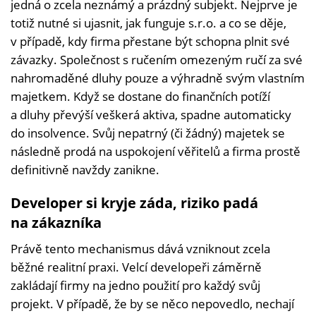
jedná o zcela neznámý a prázdný subjekt. Nejprve je
totiž nutné si ujasnit, jak funguje s.r.o. a co se děje,
v případě, kdy firma přestane být schopna plnit své
závazky. Společnost s ručením omezeným ručí za své
nahromaděné dluhy pouze a výhradně svým vlastním
majetkem. Když se dostane do finančních potíží
a dluhy převýší veškerá aktiva, spadne automaticky
do insolvence. Svůj nepatrný (či žádný) majetek se
následně prodá na uspokojení věřitelů a firma prostě
definitivně navždy zanikne.
Developer si kryje záda, riziko padá
na zákazníka
Právě tento mechanismus dává vzniknout zcela
běžné realitní praxi. Velcí developeři záměrně
zakládají firmy na jedno použití pro každý svůj
projekt. V případě, že by se něco nepovedlo, nechají