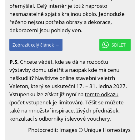
přemýšlel. Celý interiér je totiž naprosto
nesmazatelně spjat s krajinou okolo. Jednoduše
řečeno nejsou potřeba obrazy a dekorace,
dekoracemi jsou pohledy ven.
Zobrazit celý článek →
SDÍLET
P.S.
Chcete vědět, kde se dá na rozpočtu
výstavby domu ušetřit a naopak kde má cenu
neškudlit? Navštivte online stavební veletrh
Veleton, který se uskuteční 17. – 31. ledna 2027.
Vstupenku lze získat již nyní na
tomto odkazu
(počet vstupenek je limitován). Těšit se můžete
také na množství inspirace, živých přednášek,
konzultací s odborníky i slevové vouchery.
Photocredit: Images © Unique Homestays