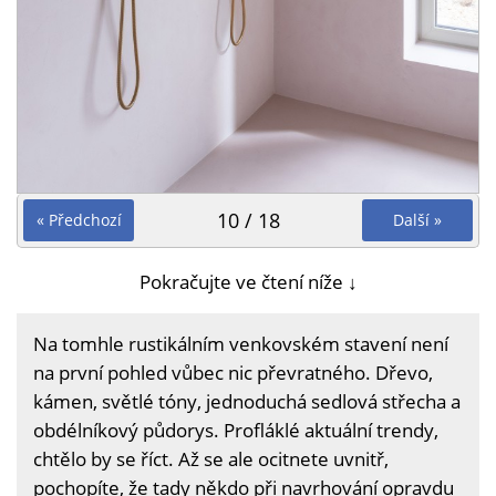
10 / 18
« Předchozí
Další »
Pokračujte ve čtení níže ↓
Na tomhle rustikálním venkovském stavení není
na první pohled vůbec nic převratného. Dřevo,
kámen, světlé tóny, jednoduchá sedlová střecha a
obdélníkový půdorys. Profláklé aktuální trendy,
chtělo by se říct. Až se ale ocitnete uvnitř,
pochopíte, že tady někdo při navrhování opravdu