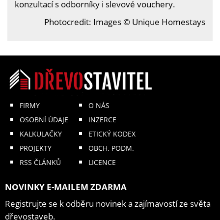
konzultací s odborníky i slevové vouchery.
Photocredit: Images © Unique Homestays
FIRMY
O NÁS
OSOBNÍ ÚDAJE
INZERCE
KALKULAČKY
ETICKÝ KODEX
PROJEKTY
OBCH. PODM.
RSS ČLÁNKŮ
LICENCE
NOVINKY E-MAILEM ZDARMA
Registrujte se k odběru novinek a zajímavostí ze světa
dřevostaveb.