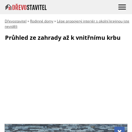
Dřevostavitel
»
Rodinné domy
»
Lépe propojený interiér s okolní krajinou jste
neviděli
Průhled ze zahrady až k vnitřnímu krbu