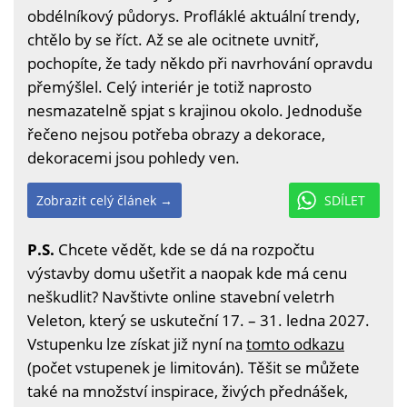
obdélníkový půdorys. Profláklé aktuální trendy,
chtělo by se říct. Až se ale ocitnete uvnitř,
pochopíte, že tady někdo při navrhování opravdu
přemýšlel. Celý interiér je totiž naprosto
nesmazatelně spjat s krajinou okolo. Jednoduše
řečeno nejsou potřeba obrazy a dekorace,
dekoracemi jsou pohledy ven.
Zobrazit celý článek →
SDÍLET
P.S.
Chcete vědět, kde se dá na rozpočtu
výstavby domu ušetřit a naopak kde má cenu
neškudlit? Navštivte online stavební veletrh
Veleton, který se uskuteční 17. – 31. ledna 2027.
Vstupenku lze získat již nyní na
tomto odkazu
(počet vstupenek je limitován). Těšit se můžete
také na množství inspirace, živých přednášek,