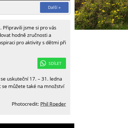
Další »
řipravili jsme si pro vás
ovat hodně zručnosti a
nspiraci pro aktivity s dětmi při
SDÍLET
 se uskuteční 17. – 31. ledna
it se můžete také na množství
Photocredit:
Phil Roeder