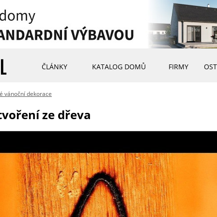
ČLÁNKY
KATALOG DOMŮ
FIRMY
OST
né vánoční dekorace
voření ze dřeva