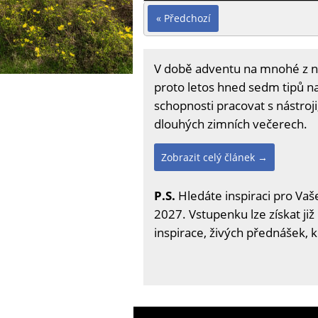
« Předchozí
V době adventu na mnohé z nás
proto letos hned sedm tipů n
schopnosti pracovat s nástroji, 
dlouhých zimních večerech.
Zobrazit celý článek →
P.S.
Hledáte inspiraci pro Vaše
2027. Vstupenku lze získat již
inspirace, živých přednášek, 