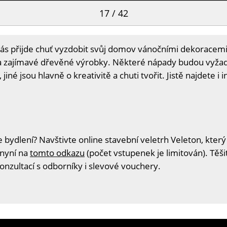
17 / 42
 přijde chuť vyzdobit svůj domov vánočními dekoracemi. P
a zajímavé dřevěné výrobky. Některé nápady budou vyžad
jiné jsou hlavně o kreativitě a chuti tvořit. Jistě najdete i i
 bydlení? Navštivte online stavební veletrh Veleton, který
 nyní na
tomto odkazu
(počet vstupenek je limitován). Těš
konzultací s odborníky i slevové vouchery.