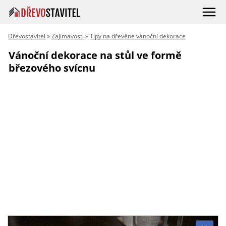
Dřevostavitel
»
Zajímavosti
»
Tipy na dřevěné vánoční dekorace
Vánoční dekorace na stůl ve formě
březového svícnu