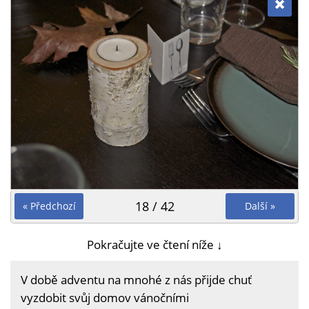
18 / 42
« Předchozí
Další »
Pokračujte ve čtení níže ↓
V době adventu na mnohé z nás přijde chuť
vyzdobit svůj domov vánočními