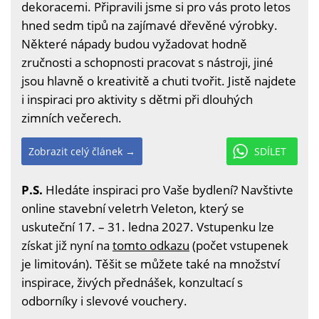
dekoracemi. Připravili jsme si pro vás proto letos
hned sedm tipů na zajímavé dřevěné výrobky.
Některé nápady budou vyžadovat hodně
zručnosti a schopnosti pracovat s nástroji, jiné
jsou hlavně o kreativitě a chuti tvořit. Jistě najdete
i inspiraci pro aktivity s dětmi při dlouhých
zimních večerech.
Zobrazit celý článek →
SDÍLET
P.S.
Hledáte inspiraci pro Vaše bydlení? Navštivte
online stavební veletrh Veleton, který se
uskuteční 17. – 31. ledna 2027. Vstupenku lze
získat již nyní na
tomto odkazu
(počet vstupenek
je limitován). Těšit se můžete také na množství
inspirace, živých přednášek, konzultací s
odborníky i slevové vouchery.