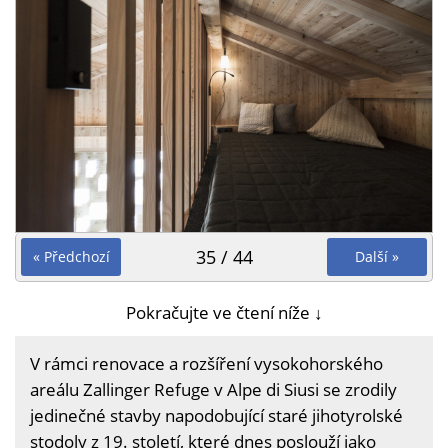
35 / 44
« Předchozí
Další »
Pokračujte ve čtení níže ↓
V rámci renovace a rozšíření vysokohorského
areálu Zallinger Refuge v Alpe di Siusi se zrodily
jedinečné stavby napodobující staré jihotyrolské
stodoly z 19. století, které dnes poslouží jako