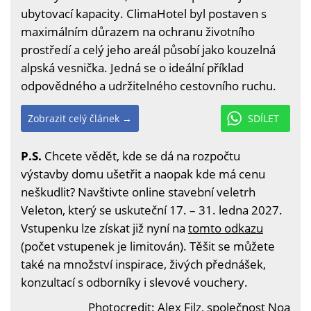
ubytovací kapacity. ClimaHotel byl postaven s
maximálním důrazem na ochranu životního
prostředí a celý jeho areál působí jako kouzelná
alpská vesnička. Jedná se o ideální příklad
odpovědného a udržitelného cestovního ruchu.
Zobrazit celý článek →
SDÍLET
P.S.
Chcete vědět, kde se dá na rozpočtu
výstavby domu ušetřit a naopak kde má cenu
neškudlit? Navštivte online stavební veletrh
Veleton, který se uskuteční 17. – 31. ledna 2027.
Vstupenku lze získat již nyní na
tomto odkazu
(počet vstupenek je limitován). Těšit se můžete
také na množství inspirace, živých přednášek,
konzultací s odborníky i slevové vouchery.
Photocredit: Alex Filz, společnost Noa