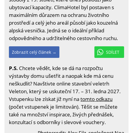
ubytovací kapacity. ClimaHotel byl postaven s
maximálním důrazem na ochranu životního
prostředí a celý jeho areál působí jako kouzelná
alpská vesnička. Jedná se o ideální příklad
odpovědného a udržitelného cestovního ruchu.
Zobrazit celý článek →
SDÍLET
P.S.
Chcete vědět, kde se dá na rozpočtu
výstavby domu ušetřit a naopak kde má cenu
neškudlit? Navštivte online stavební veletrh
Veleton, který se uskuteční 17. – 31. ledna 2027.
Vstupenku lze získat již nyní na
tomto odkazu
(počet vstupenek je limitován). Těšit se můžete
také na množství inspirace, živých přednášek,
konzultací s odborníky i slevové vouchery.
Photocredit: Alex Filz, společnost Noa