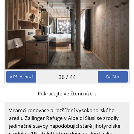
36 / 44
« Předchozí
Další »
Pokračujte ve čtení níže ↓
V rámci renovace a rozšíření vysokohorského
areálu Zallinger Refuge v Alpe di Siusi se zrodily
jedinečné stavby napodobující staré jihotyrolské
stodoly z 19. století, které dnes poslouží jako