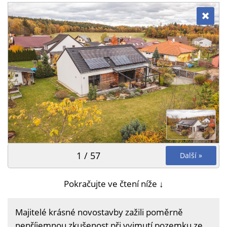
1 / 57
Další »
Pokračujte ve čtení níže ↓
Majitelé krásné novostavby zažili poměrně
nepříjemnou zkušenost při vyjmutí pozemku ze