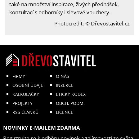
také na množství inspirace, živých přednášek,
konzultací s odborníky i slevové vouchery.
Photocredit: © Dřevostavitel.cz
FIRMY
O NÁS
OSOBNÍ ÚDAJE
INZERCE
KALKULAČKY
ETICKÝ KODEX
PROJEKTY
OBCH. PODM.
RSS ČLÁNKŮ
LICENCE
NOVINKY E-MAILEM ZDARMA
Registrujte se k odběru novinek a zajímavostí ze světa