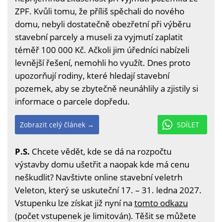
ZPF. Kvůli tomu, že příliš spěchali do nového
domu, nebyli dostatečně obezřetní při výběru
stavební parcely a museli za vyjmutí zaplatit
téměř 100 000 Kč. Ačkoli jim úředníci nabízeli
levnější řešení, nemohli ho využít. Dnes proto
upozorňují rodiny, které hledají stavební
pozemek, aby se zbytečně neunáhlily a zjistily si
informace o parcele dopředu.
Zobrazit celý článek →
SDÍLET
P.S.
Chcete vědět, kde se dá na rozpočtu
výstavby domu ušetřit a naopak kde má cenu
neškudlit? Navštivte online stavební veletrh
Veleton, který se uskuteční 17. – 31. ledna 2027.
Vstupenku lze získat již nyní na
tomto odkazu
(počet vstupenek je limitován). Těšit se můžete