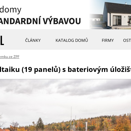
ČLÁNKY
KATALOG DOMŮ
FIRMY
OST
emku ze ZPF
ltaiku (19 panelů) s bateriovým úloži