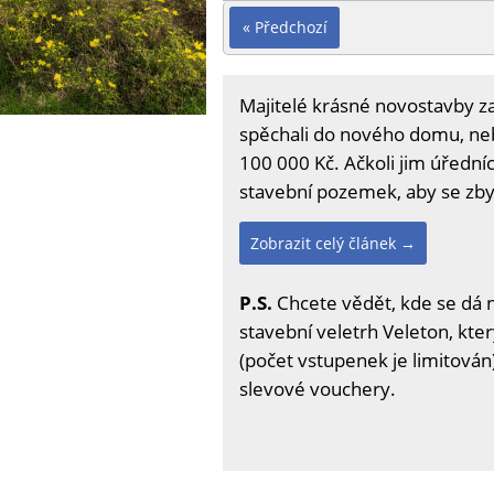
« Předchozí
Majitelé krásné novostavby za
spěchali do nového domu, neby
100 000 Kč. Ačkoli jim úředníc
stavební pozemek, aby se zbyt
Zobrazit celý článek →
P.S.
Chcete vědět, kde se dá 
stavební veletrh Veleton, kter
(počet vstupenek je limitován)
slevové vouchery.