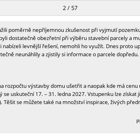
2 / 57
žili poměrně nepříjemnou zkušenost při vyjmutí pozemku z
li dostatečně obezřetní při výběru stavební parcely a mus
i nabízeli levnější řešení, nemohli ho využít. Dnes proto up
ečně neunáhlily a zjistily si informace o parcele dopředu.
na rozpočtu výstavby domu ušetřit a naopak kde má cenu n
ý se uskuteční 17. – 31. ledna 2027. Vstupenku lze získat j
. Těšit se můžete také na množství inspirace, živých předn
P