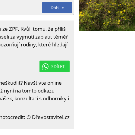
Další »
e ZPF. Kvůli tomu, že příliš
eli za vyjmutí zaplatit téměř
ozorňují rodiny, které hledají
SDÍLET
eškudlit? Navštivte online
iž nyní na
tomto odkazu
ášek, konzultací s odborníky i
hotocredit: © Dřevostavitel.cz