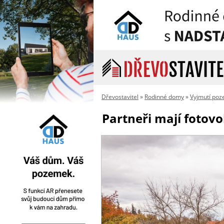
Dřevostavitel
»
Rodinné domy
»
Vyjmutí poz
Partneři mají fotovo