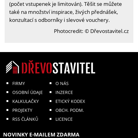
(počet vstupenek je limitován). Těšit se můžete
také na množství inspirace, živých přednášek,
konzultací s odborníky i slevové vouchery.
Photocredit: © Dřevostavitel.cz
FIRMY
O NÁS
OSOBNÍ ÚDAJE
INZERCE
KALKULAČKY
ETICKÝ KODEX
PROJEKTY
OBCH. PODM.
RSS ČLÁNKŮ
LICENCE
NOVINKY E-MAILEM ZDARMA