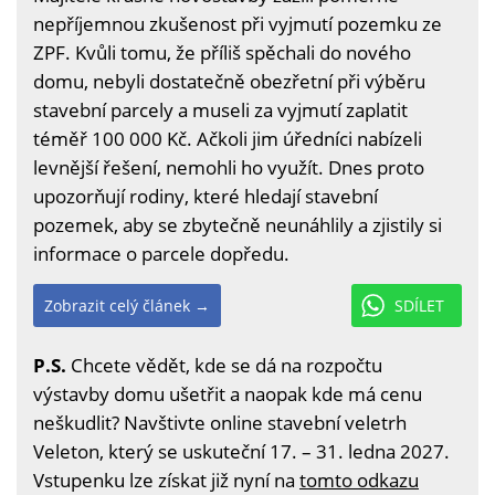
nepříjemnou zkušenost při vyjmutí pozemku ze
ZPF. Kvůli tomu, že příliš spěchali do nového
domu, nebyli dostatečně obezřetní při výběru
stavební parcely a museli za vyjmutí zaplatit
téměř 100 000 Kč. Ačkoli jim úředníci nabízeli
levnější řešení, nemohli ho využít. Dnes proto
upozorňují rodiny, které hledají stavební
pozemek, aby se zbytečně neunáhlily a zjistily si
informace o parcele dopředu.
Zobrazit celý článek →
SDÍLET
P.S.
Chcete vědět, kde se dá na rozpočtu
výstavby domu ušetřit a naopak kde má cenu
neškudlit? Navštivte online stavební veletrh
Veleton, který se uskuteční 17. – 31. ledna 2027.
Vstupenku lze získat již nyní na
tomto odkazu