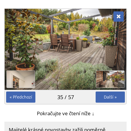
35 / 57
« Předchozí
Další »
Pokračujte ve čtení níže ↓
Majitelé krásné novostavby zažili poměrně