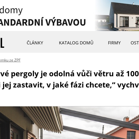
ČLÁNKY
KATALOG DOMŮ
FIRMY
OST
emku ze ZPF
vé pergoly je odolná vůči větru až 10
jej zastavit, v jaké fázi chcete,“ vych