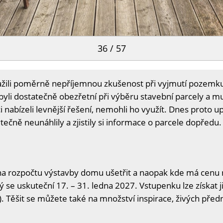
36 / 57
žili poměrně nepříjemnou zkušenost při vyjmutí pozemku z
li dostatečně obezřetní při výběru stavební parcely a mus
i nabízeli levnější řešení, nemohli ho využít. Dnes proto up
ečně neunáhlily a zjistily si informace o parcele dopředu.
na rozpočtu výstavby domu ušetřit a naopak kde má cenu n
ý se uskuteční 17. – 31. ledna 2027. Vstupenku lze získat j
. Těšit se můžete také na množství inspirace, živých předn