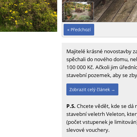
« Předchozí
Majitelé krásné novostavby za
spěchali do nového domu, neby
100 000 Kč. Ačkoli jim úředníc
stavební pozemek, aby se zbyt
Zobrazit celý článek →
P.S.
Chcete vědět, kde se dá 
stavební veletrh Veleton, kter
(počet vstupenek je limitován)
slevové vouchery.