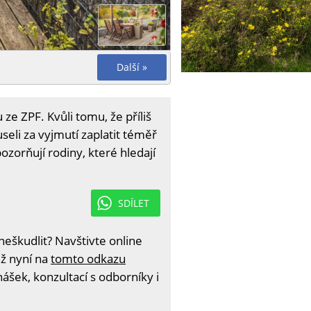
Další »
e ZPF. Kvůli tomu, že příliš
eli za vyjmutí zaplatit téměř
ozorňují rodiny, které hledají
SDÍLET
eškudlit? Navštivte online
iž nyní na
tomto odkazu
ášek, konzultací s odborníky i