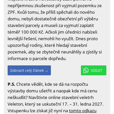
nepříjemnou zkušenost při vyjmutí pozemku ze
ZPF. Kvůli tomu, že příliš spěchali do nového
domu, nebyli dostatečně obezřetní při výběru
stavební parcely a museli za vyjmutí zaplatit
téměř 100 000 Kč. Ačkoli jim úředníci nabízeli
levnější řešení, nemohli ho využít. Dnes proto
upozorňují rodiny, které hledají stavební
pozemek, aby se zbytečně neunáhlily a zjistily si
informace o parcele dopředu.
Zobrazit celý článek →
SDÍLET
P.S.
Chcete vědět, kde se dá na rozpočtu
výstavby domu ušetřit a naopak kde má cenu
neškudlit? Navštivte online stavební veletrh
Veleton, který se uskuteční 17. – 31. ledna 2027.
Vstupenku lze získat již nyní na
tomto odkazu