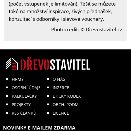
(počet vstupenek je limitován). Těšit se můžete
také na množství inspirace, živých přednášek,
konzultací s odborníky i slevové vouchery.
Photocredit: © Dřevostavitel.cz
FIRMY
O NÁS
OSOBNÍ ÚDAJE
INZERCE
KALKULAČKY
ETICKÝ KODEX
PROJEKTY
OBCH. PODM.
RSS ČLÁNKŮ
LICENCE
NOVINKY E-MAILEM ZDARMA