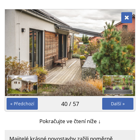
40 / 57
« Předchozí
Další »
Pokračujte ve čtení níže ↓
Majitelé krásné novostavby zažili poměrně