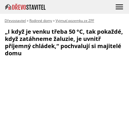
Dřevostavitel
»
Rodinné domy
»
Vyjmutí pozemku ze ZPF
„I když je venku třeba 50 °C, tak pokaždé,
když zatáhneme žaluzie, je uvnitř
příjemný chládek,“ pochvalují si majitelé
domu