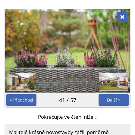
41 / 57
« Předchozí
Další »
Pokračujte ve čtení níže ↓
Majitelé krásné novostavby zažili poměrně