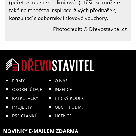
(počet vstupenek je limitován). Těšit se můžete
také na množství inspirace, živých přednášek,
konzultací s odborníky i slevové vouchery.
Photocredit: © Dřevostavitel.cz
FIRMY
O NÁS
OSOBNÍ ÚDAJE
INZERCE
KALKULAČKY
ETICKÝ KODEX
PROJEKTY
OBCH. PODM.
RSS ČLÁNKŮ
LICENCE
NOVINKY E-MAILEM ZDARMA