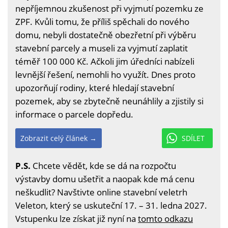
nepříjemnou zkušenost při vyjmutí pozemku ze
ZPF. Kvůli tomu, že příliš spěchali do nového
domu, nebyli dostatečně obezřetní při výběru
stavební parcely a museli za vyjmutí zaplatit
téměř 100 000 Kč. Ačkoli jim úředníci nabízeli
levnější řešení, nemohli ho využít. Dnes proto
upozorňují rodiny, které hledají stavební
pozemek, aby se zbytečně neunáhlily a zjistily si
informace o parcele dopředu.
Zobrazit celý článek →
SDÍLET
P.S.
Chcete vědět, kde se dá na rozpočtu
výstavby domu ušetřit a naopak kde má cenu
neškudlit? Navštivte online stavební veletrh
Veleton, který se uskuteční 17. – 31. ledna 2027.
Vstupenku lze získat již nyní na
tomto odkazu