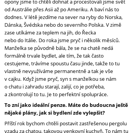
opony jsme to chtěli dohnat a procestovali jsme svět
od Austrálie přes Asii až po Ameriku. A baví nás to
dodnes. V létě jezdíme na sever na ryby do Norska,
Dánska, Švédska nebo do severního Polska. V zimě
zase utíkáme za teplem na jih, do Řecka
nebo do Itálie. Do roka jsme pryč i několik měsíců.
Manželka se původně bála, že se na chatě nedá
formálně trvale bydlet, ale tím, že tak často
cestujeme, trávíme spoustu času jinde, takže to tu
vlastně nevyužíváme permanentně a tak je vše
v cajku. Když jsme pryč, syn s manželkou se nám
o chatu i zahradu starají, zalijí, co je potřeba,
a zkontrolují to tu. Je to perfektní spolupráce.
To zní jako ideální penze. Máte do budoucna ještě
nějaké plány, jak si bydlení zde vylepšit?
Příští rok bychom chtěli postavit zastřešenou pergolu
vzadu za chatou, takovou venkovní kuchyň. To nám tu