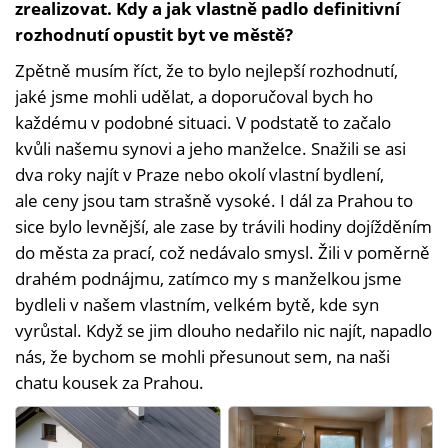
zrealizovat. Kdy a jak vlastně padlo definitivní
rozhodnutí opustit byt ve městě?
Zpětně musím říct, že to bylo nejlepší rozhodnutí,
jaké jsme mohli udělat, a doporučoval bych ho
každému v podobné situaci. V podstatě to začalo
kvůli našemu synovi a jeho manželce. Snažili se asi
dva roky najít v Praze nebo okolí vlastní bydlení,
ale ceny jsou tam strašně vysoké. I dál za Prahou to
sice bylo levnější, ale zase by trávili hodiny dojížděním
do města za prací, což nedávalo smysl. Žili v poměrně
drahém podnájmu, zatímco my s manželkou jsme
bydleli v našem vlastním, velkém bytě, kde syn
vyrůstal. Když se jim dlouho nedařilo nic najít, napadlo
nás, že bychom se mohli přesunout sem, na naši
chatu kousek za Prahou.