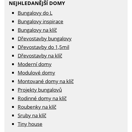
NEJHLEDANĚJŠÍ DOMY
Bungalovy do L
Bungalovy inspirace
Bungalovy na klíč
Dřevostavby bungalovy
Dřevostavby do 1,5mil
Dřevostavby na klíč
Moderní domy
Modulové domy
Montované domy na klíč
Projekty bungalovů
Rodinné domy na klíč
Roubenky na klíč
Sruby na klíč
Tiny house