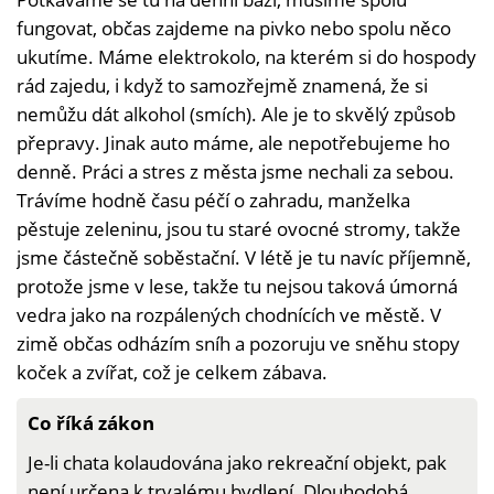
fungovat, občas zajdeme na pivko nebo spolu něco
ukutíme. Máme elektrokolo, na kterém si do hospody
rád zajedu, i když to samozřejmě znamená, že si
nemůžu dát alkohol (smích). Ale je to skvělý způsob
přepravy. Jinak auto máme, ale nepotřebujeme ho
denně. Práci a stres z města jsme nechali za sebou.
Trávíme hodně času péčí o zahradu, manželka
pěstuje zeleninu, jsou tu staré ovocné stromy, takže
jsme částečně soběstační. V létě je tu navíc příjemně,
protože jsme v lese, takže tu nejsou taková úmorná
vedra jako na rozpálených chodnících ve městě. V
zimě občas odházím sníh a pozoruju ve sněhu stopy
koček a zvířat, což je celkem zábava.
Co říká zákon
Je-li chata kolaudována jako rekreační objekt, pak
není určena k trvalému bydlení. Dlouhodobá