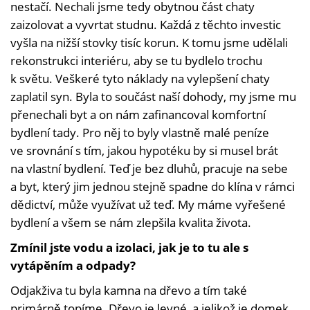
nestačí. Nechali jsme tedy obytnou část chaty
zaizolovat a vyvrtat studnu. Každá z těchto investic
vyšla na nižší stovky tisíc korun. K tomu jsme udělali
rekonstrukci interiéru, aby se tu bydlelo trochu
k světu. Veškeré tyto náklady na vylepšení chaty
zaplatil syn. Byla to součást naší dohody, my jsme mu
přenechali byt a on nám zafinancoval komfortní
bydlení tady. Pro něj to byly vlastně malé peníze
ve srovnání s tím, jakou hypotéku by si musel brát
na vlastní bydlení. Teď je bez dluhů, pracuje na sebe
a byt, který jim jednou stejně spadne do klína v rámci
dědictví, může využívat už teď. My máme vyřešené
bydlení a všem se nám zlepšila kvalita života.
Zmínil jste vodu a izolaci, jak je to tu ale s
vytápěním a odpady?
Odjakživa tu byla kamna na dřevo a tím také
primárně topíme. Dřevo je levné, a jelikož je domek