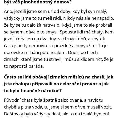
být váš plnohodnotný domov?
Ano, jezdili jsme sem už od doby, kdy byl syn malý,
vždycky jsme to tu měli rádi. Nikdy nás ale nenapadlo,
že by se tu dalo žít natrvalo. Když jsme to ale probrali
se synem, dávalo to smysl. Spousta lidí má chaty, kam
jezdí třeba jen na dva dny za čtrnáct dnů, a zbytek
času jsou ty nemovitosti prázdné a nevyužité. To je
obrovské mrhání potenciálem. Dnes, po třech
zimách, které jsme tu strávili, můžu s klidem říct, že je
to naprostá paráda.
Často se lidé obávají zimních měsíců na chatě. Jak
jste chalupu připravili na celoroční provoz a jak
to bylo finančně náročné?
Původní chata byla špatně zaizolovaná, a navíc tu
chyběla pitná voda, tu jsme si sem dříve museli vozit.
Dešťovky bylo vždycky dost, ale to na trvalé bydlení