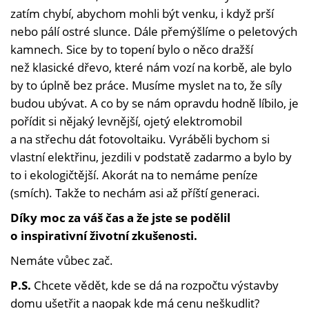
zatím chybí, abychom mohli být venku, i když prší
nebo pálí ostré slunce. Dále přemýšlíme o peletových
kamnech. Sice by to topení bylo o něco dražší
než klasické dřevo, které nám vozí na korbě, ale bylo
by to úplně bez práce. Musíme myslet na to, že síly
budou ubývat. A co by se nám opravdu hodně líbilo, je
pořídit si nějaký levnější, ojetý elektromobil
a na střechu dát fotovoltaiku. Vyráběli bychom si
vlastní elektřinu, jezdili v podstatě zadarmo a bylo by
to i ekologičtější. Akorát na to nemáme peníze
(smích). Takže to nechám asi až příští generaci.
Díky moc za váš čas a že jste se podělil
o inspirativní životní zkušenosti.
Nemáte vůbec zač.
P.S.
Chcete vědět, kde se dá na rozpočtu výstavby
domu ušetřit a naopak kde má cenu neškudlit?