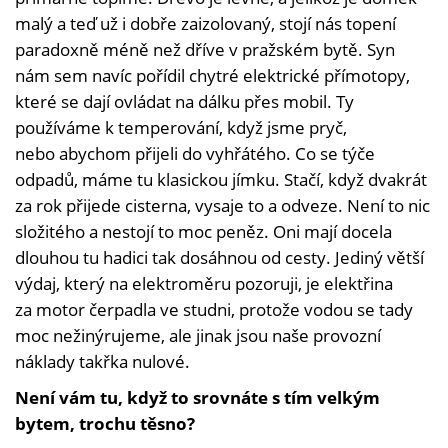
malý a teď už i dobře zaizolovaný, stojí nás topení
paradoxně méně než dříve v pražském bytě. Syn
nám sem navíc pořídil chytré elektrické přímotopy,
které se dají ovládat na dálku přes mobil. Ty
používáme k temperování, když jsme pryč,
nebo abychom přijeli do vyhřátého. Co se týče
odpadů, máme tu klasickou jímku. Stačí, když dvakrát
za rok přijede cisterna, vysaje to a odveze. Není to nic
složitého a nestojí to moc peněz. Oni mají docela
dlouhou tu hadici tak dosáhnou od cesty. Jediný větší
výdaj, který na elektroměru pozoruji, je elektřina
za motor čerpadla ve studni, protože vodou se tady
moc nežinýrujeme, ale jinak jsou naše provozní
náklady takřka nulové.
Není vám tu, když to srovnáte s tím velkým
bytem, trochu těsno?