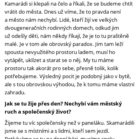
Kamarádi si klepali na čelo a říkali, že se budeme chtít
vrátit do města. Dnes už víme, že to pravda není
a město nám nechybí. Lidé, kteří žijí ve velkých
dvougeneračních rodinných domech, odkud jim
už odešly děti, nám někdy říkají, že je to tu praštěně
malé. Je v tom ale obrovský paradox. Jim tam leží
spousta nevyužitého prostoru ladem, musí ho
vytápět, uklízet a starat se o něj. My tu máme
prostoru tak akorát pro sebe, přesně tolik, kolik
potřebujeme. Výsledný pocit je podobný jako v bytě,
ale s tou obrovskou výhodou, že k tomu máme vlastní
zahradu.
Jak se tu žije přes den? Nechybí vám městský
ruch a společenský život?
Žijeme tu víc společensky než v paneláku. Skamarádili
jsme se s místními a s lidmi, kteří sem jezdí.
Potkáváme se tu na denní bázi, musíme spolu