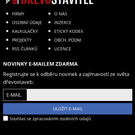
FIRMY
O NÁS
OSOBNÍ ÚDAJE
INZERCE
KALKULAČKY
ETICKÝ KODEX
PROJEKTY
OBCH. PODM.
RSS ČLÁNKŮ
LICENCE
NOVINKY E-MAILEM ZDARMA
Registrujte se k odběru novinek a zajímavostí ze světa
dřevostaveb.
E-MAIL
ULOŽIT E-MAIL
Souhlas se zpracováním osobních údajů