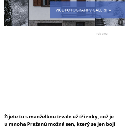
»
VÍCE FOTOGRAFIÍ V GALERII
i
Foto:
Karel
reklama
Valáš
Žijete tu s manželkou trvale už tři roky, což je
u mnoha Pražanů možná sen, který se jen bojí