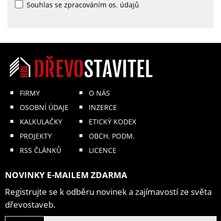
Souhlas se zpracováním os. údajů
FIRMY
O NÁS
OSOBNÍ ÚDAJE
INZERCE
KALKULAČKY
ETICKÝ KODEX
PROJEKTY
OBCH. PODM.
RSS ČLÁNKŮ
LICENCE
NOVINKY E-MAILEM ZDARMA
Registrujte se k odběru novinek a zajímavostí ze světa
dřevostaveb.