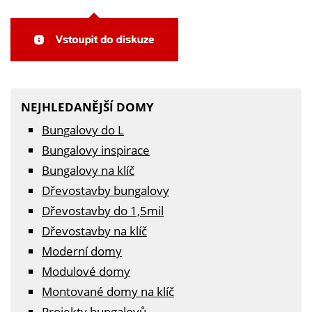
NEJHLEDANĚJŠÍ DOMY
Bungalovy do L
Bungalovy inspirace
Bungalovy na klíč
Dřevostavby bungalovy
Dřevostavby do 1,5mil
Dřevostavby na klíč
Moderní domy
Modulové domy
Montované domy na klíč
Projekty bungalovů