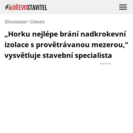
Dřevostavitel
»
Chlazení
„Horku nejlépe brání nadkrokevní
izolace s provětrávanou mezerou,“
vysvětluje stavební specialista
reklama