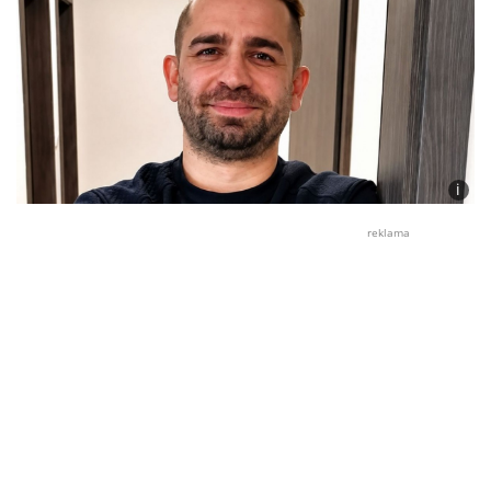
i
Foto:
Lukáš
reklama
Dern