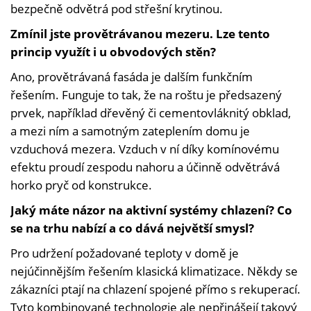
bezpečně odvětrá pod střešní krytinou.
Zmínil jste provětrávanou mezeru. Lze tento
princip využít i u obvodových stěn?
Ano, provětrávaná fasáda je dalším funkčním
řešením. Funguje to tak, že na roštu je předsazený
prvek, například dřevěný či cementovláknitý obklad,
a mezi ním a samotným zateplením domu je
vzduchová mezera. Vzduch v ní díky komínovému
efektu proudí zespodu nahoru a účinně odvětrává
horko pryč od konstrukce.
Jaký máte názor na aktivní systémy chlazení? Co
se na trhu nabízí a co dává největší smysl?
Pro udržení požadované teploty v domě je
nejúčinnějším řešením klasická klimatizace. Někdy se
zákazníci ptají na chlazení spojené přímo s rekuperací.
Tyto kombinované technologie ale nepřinášejí takový