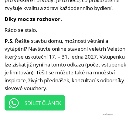
pro veškeré rozvody. Je to něco, co prokazatelně
zvyšuje kvalitu a zdraví každodenního bydlení.
Díky moc za rozhovor.
Rádo se stalo.
P.S.
Řešíte stavbu domu, možnosti větrání a
vytápění? Navštivte online stavební veletrh Veleton,
který se uskuteční 17. – 31. ledna 2027. Vstupenku
lze získat již nyní na
tomto odkazu
(počet vstupenek
je limitován). Těšit se můžete také na množství
inspirace, živých přednášek, konzultací s odborníky i
slevové vouchery.
SDÍLET ČLÁNEK
reklama