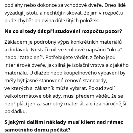
podlahy nebo dokonce za vchodové dveře. Dnes lidé
vyžadují jistotu a nechtějí riskovat, že jim v rozpočtu
bude chybět polovina důležitých položek.
Na co si tedy dát při studování rozpočtu pozor?
Základem je podrobný výpis konkrétních materiálů
a dodávek. Nestačí mít ve smlouvě napsáno "okna"
nebo "zateplení". Potřebujete vědět, z čeho jsou
interiérové dveře, jak silná je izolační vrstva a z jakého
materiálu. U dlažeb nebo koupelnového vybavení by
měly být jasně stanovené cenové standardy,
ve kterých si zákazník může vybírat. Pokud zvolí
velkoformátové obklady, musí předem vědět, že se
nepřiplácí jen za samotný materiál, ale i za náročnější
pokládku.
S jakými dalšími náklady musí klient nad rámec
samotného domu počítat?