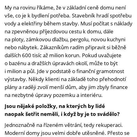
My na rovinu říkáme, že v základní ceně domu není
vše, co je k bydlení potřeba. Stavebník hradí spotřebu
vody a elektřiny během stavby. Musí počítat s náklady
na zpevněnou příjezdovou cestu k domu, dále
na ploty, zámkovou dlažbu, pergolu, novou kuchyni
nebo nábytek. Zákazníkům radím připravit si běžně
dalších 600 tisíc až milion korun. Pokud uvažujete
o bazénu a dražších úpravách okolí, může to být
i milion a půl. Jde v podstatě o finanční gramotnost
výstavby. Někdy klienti na základě toho přehodnotí
plány a raději zvolí menší dům, aby jim zbyly finance
na nezbytné úpravy pozemku a interiéru.
Jsou nějaké položky, na kterých by lidé
naopak šetřit neměli, i když by je to svádělo?
Jednoznačně na řízeném větrání, tedy rekuperaci.
Moderní domy jsou velmi dobře utěsněné. Přesto se