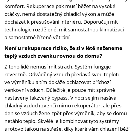
komfort. Rekuperace pak musí běžet na vysoké
otáčky, nemá dostatečný chladicí výkon a může
docházet k přesušování interiéru. Doporučuji mít
technologie rozdělené, mít samostatnou klimatizaci
a samostatné řízené větrání.
Není u rekuperace riziko, že si v létě naženeme
teplý vzduch zvenku rovnou do domu?
Z toho lidé nemusí mít strach. Systém funguje
reverzně. Odváděný vzduch předává svou teplotu
ve výměníku a tím dokáže ochlazovat příchozí
venkovní vzduch. Důležité je pouze mít správně
nastavený takzvaný bypass. V noci se jím nasává
chladný vzduch zvenčí mimo rekuperátor, ale přes
den se vzduch žene zpět přes výměník, aby se domů
netáhlo teplo. Skvělé je kombinovat tyto systémy
s fotovoltaikou na střeše, díky které vám chlazení běží