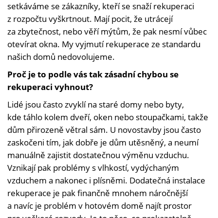
setkáváme se zákazníky, kteří se snaží rekuperaci
z rozpočtu vyškrtnout. Mají pocit, že utrácejí
za zbytečnost, nebo věří mýtům, že pak nesmí vůbec
otevírat okna. My vyjmutí rekuperace ze standardu
našich domů nedovolujeme.
Proč je to podle vás tak zásadní chybou se
rekuperaci vyhnout?
Lidé jsou často zvyklí na staré domy nebo byty,
kde táhlo kolem dveří, oken nebo stoupačkami, takže
dům přirozeně větral sám. U novostavby jsou často
zaskočeni tím, jak dobře je dům utěsněný, a neumí
manuálně zajistit dostatečnou výměnu vzduchu.
Vznikají pak problémy s vlhkostí, vydýchaným
vzduchem a nakonec i plísněmi. Dodatečná instalace
rekuperace je pak finančně mnohem náročnější
a navíc je problém v hotovém domě najít prostor