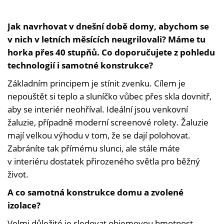
Jak navrhovat v dnešní době domy, abychom se
v nich v letních měsících neugrilovali? Máme tu
horka přes 40 stupňů. Co doporučujete z pohledu
technologií i samotné konstrukce?
Základním principem je stínit zvenku. Cílem je
nepouštět si teplo a sluníčko vůbec přes skla dovnitř,
aby se interiér neohříval. Ideální jsou venkovní
žaluzie, případně moderní screenové rolety. Žaluzie
mají velkou výhodu v tom, že se dají polohovat.
Zabráníte tak přímému slunci, ale stále máte
v interiéru dostatek přirozeného světla pro běžný
život.
A co samotná konstrukce domu a zvolené
izolace?
Velmi důležité je sledovat objemovou hmotnost