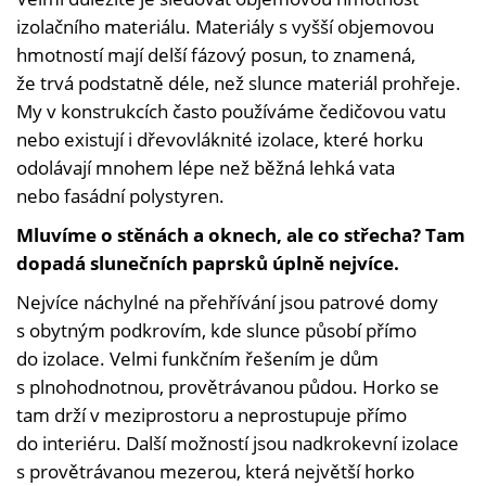
izolačního materiálu. Materiály s vyšší objemovou
hmotností mají delší fázový posun, to znamená,
že trvá podstatně déle, než slunce materiál prohřeje.
My v konstrukcích často používáme čedičovou vatu
nebo existují i dřevovláknité izolace, které horku
odolávají mnohem lépe než běžná lehká vata
nebo fasádní polystyren.
Mluvíme o stěnách a oknech, ale co střecha? Tam
dopadá slunečních paprsků úplně nejvíce.
Nejvíce náchylné na přehřívání jsou patrové domy
s obytným podkrovím, kde slunce působí přímo
do izolace. Velmi funkčním řešením je dům
s plnohodnotnou, provětrávanou půdou. Horko se
tam drží v meziprostoru a neprostupuje přímo
do interiéru. Další možností jsou nadkrokevní izolace
s provětrávanou mezerou, která největší horko