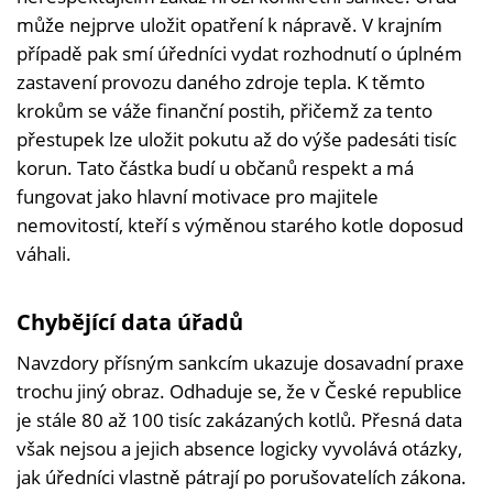
může nejprve uložit opatření k nápravě. V krajním
případě pak smí úředníci vydat rozhodnutí o úplném
zastavení provozu daného zdroje tepla. K těmto
krokům se váže finanční postih, přičemž za tento
přestupek lze uložit pokutu až do výše padesáti tisíc
korun. Tato částka budí u občanů respekt a má
fungovat jako hlavní motivace pro majitele
nemovitostí, kteří s výměnou starého kotle doposud
váhali.
Chybějící data úřadů
Navzdory přísným sankcím ukazuje dosavadní praxe
trochu jiný obraz. Odhaduje se, že v České republice
je stále 80 až 100 tisíc zakázaných kotlů. Přesná data
však nejsou a jejich absence logicky vyvolává otázky,
jak úředníci vlastně pátrají po porušovatelích zákona.