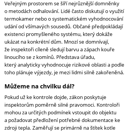
Veřejným prostorem se šíří nejrůznější domněnky
o metodách odhalování. Lidé často diskutují o využití
termokamer nebo o systematickém vyhodnocování
udání od všímavých sousedů. Občané předpokládají
existenci promyšleného systému, který dokáže
ukázat na konkrétní dům. Mnozí se domnívají,
že inspektoři cíleně sledují barvu a zápach kouře
linoucího se z komínů. Představa úřadu,
který analyticky vyhodnocuje rizikové oblasti a podle
toho plánuje výjezdy, je mezi lidmi silně zakořeněná.
Můžeme na chvilku dál?
Pokud už ke kontrole dojde, zákon poskytuje
inspektorům poměrně silné pravomoci. Kontroloři
mohou za určitých podmínek vstoupit do objektu
a požadovat předložení potřebné dokumentace ke
zdroji tepla. Zaměřují se primárně na štítek kotle