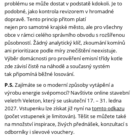
problému se může dostat v podstatě kdokoli. Je to
podobné, jako kontrola revizorem v hromadné
dopravě. Tento princip přitom platí
nejen pro samotné krajské město, ale pro všechny
obce v rámci celého správního obvodu s rozšířenou
působností. Žádný analytický klíč, zkoumání komínů
ani prioritizace podle míry znečištění neexistuje.
Výběr domácnosti pro prověření emisní třídy kotle
zde závisí čistě na náhodě a současný systém
tak připomíná běžné losování.
P.S.
Zajímáte se o moderní způsoby vytápění a
výrobu energie svépomocí? Navštivte online stavební
veletrh Veleton, který se uskuteční 17. – 31. ledna
2027. Vstupenku lze získat již nyní na
tomto odkazu
(počet vstupenek je limitován). Těšit se můžete také
na množství inspirace, živých přednášek, konzultací s
odborníky i slevové vouchery.