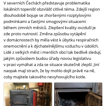
V severních Čechách představuje problematika
lokálních topenišť obzvlášť citlivé téma. Zdejší region
dlouhodobě bojuje se zhoršenými rozptylovými
podmínkami a častými smogovými situacemi
během zimních měsíců. Zlepšení kvality ovzduší je
zde proto nutností. Změna způsobu vytápění
v domácnostech by měla vést k úbytku respiračních
onemocnění a k dýchatelnějšímu vzduchu v údolích.
Lidé z velkých měst i menších obcí tak bedlivě sledují,
jakým způsobem budou úřady novou legislativu
v praxi vymáhat a zda se situace skutečně zlepší. Jiní
naopak mají strach, že by mohlo dojít právě na ně,
coby majitele takového nevyhovujícího kotle.