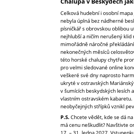
Chalupa v Beskydech jak
Celková hudební i osobní map
nebyla úplná bez nádherné bes
písničkář s obrovskou oblibou u
nejhlubší a ničím nerušený klid
mimořádně náročné překládání 
nekonečných měsíců celosvětov
této horské chalupy chytře pro
pro velmi sledované online konc
veškeré své dny naprosto harmo
ukryté v ostravských Mariánsk
v šumících beskydských lesích a
vlastním ostravském kabaretu. C
neobyčejných střípků vznikl pe
P.S.
Chcete vědět, kde se dá na
má cenu neškudlit? Navštivte on
17. – 31. ledna 2027. Vstupenku 