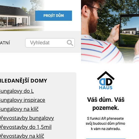
ATNÍ
HLEDANĚJŠÍ DOMY
ungalovy do L
ungalovy inspirace
ungalovy na klíč
řevostavby bungalovy
řevostavby do 1,5mil
řevostavby na klíč