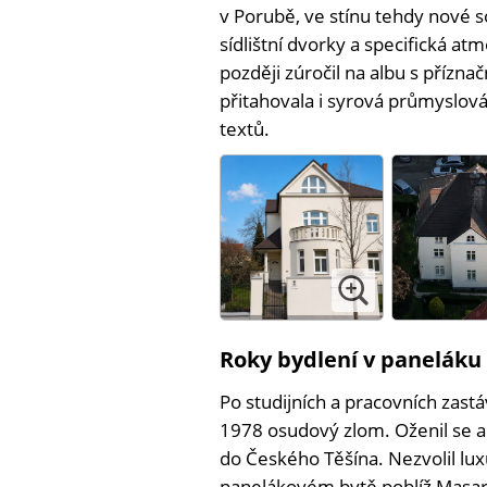
v Porubě, ve stínu tehdy nové so
sídlištní dvorky a specifická at
později zúročil na albu s přízn
přitahovala i syrová průmyslová 
textů.
Roky bydlení v paneláku
Po studijních a pracovních zast
1978 osudový zlom. Oženil se 
do Českého Těšína. Nezvolil lux
panelákovém bytě poblíž Masary