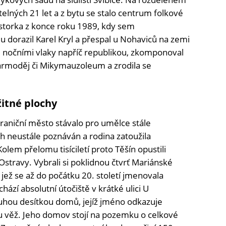
elných 21 let a z bytu se stalo centrum folkové
storka z konce roku 1989, kdy sem
u dorazil Karel Kryl a přespal u Nohaviců na zemi
i nočními vlaky napříč republikou, zkomponoval
Darmoděj či Mikymauzoleum a zrodila se
žitné plochy
raniční město stávalo pro umělce stále
ích neustále poznáván a rodina zatoužila
em přelomu tisíciletí proto Těšín opustili
Ostravy. Vybrali si poklidnou čtvrť Mariánské
, jež se až do počátku 20. století jmenovala
ází absolutní útočiště v krátké ulici U
ouhou desítkou domů, jejíž jméno odkazuje
 věž. Jeho domov stojí na pozemku o celkové