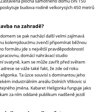
. Zastavěná plocha samotného domu činí 150
 poskytuje budova rodině velkorysých 450 metrů
tavba na zahradě?
 domem se pak nachází další velmi zajímavá
mu kolemjdoucímu zvenčí připomínat běžnou
eho formátu jde s největší pravděpodobností
pracovnu, domácí nahrávací studio
bní svatyně, kam se může zavřít před světem
o adrese se váže také fakt, že zde od roku
 Heligonka. Ta úzce souvisí s dominantou jeho
kém industriálním areálu Dolních Vítkovic si
stejného jména. Kabaret Heligonka funguje jako
 kam za ním oddané publikum nadšeně jezdí