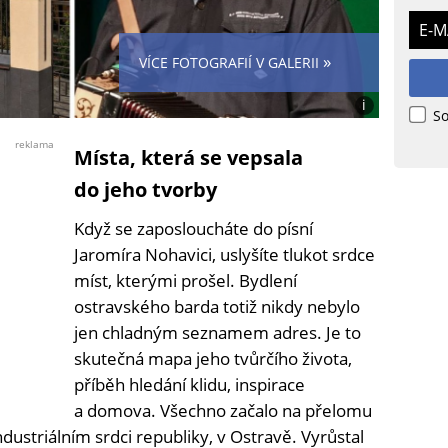
E-M
»
VÍCE FOTOGRAFIÍ V GALERII
i
So
Foto:
Wikimedia
reklama
Místa, která se vepsala
CC
BY
do jeho tvorby
4.0
(Jacek
Když se zaposloucháte do písní
Proszyk)
Jaromíra Nohavici, uslyšíte tlukot srdce
míst, kterými prošel. Bydlení
ostravského barda totiž nikdy nebylo
jen chladným seznamem adres. Je to
skutečná mapa jeho tvůrčího života,
příběh hledání klidu, inspirace
a domova. Všechno začalo na přelomu
dustriálním srdci republiky, v Ostravě. Vyrůstal