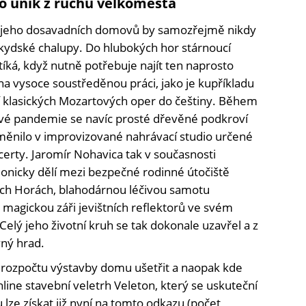
o únik z ruchu velkoměsta
a jeho dosavadních domovů by samozřejmě nikdy
kydské chalupy. Do hlubokých hor stárnoucí
tíká, když nutně potřebuje najít ten naprosto
 na vysoce soustředěnou práci, jako je kupříkladu
klasických Mozartových oper do češtiny. Během
é pandemie se navíc prosté dřevěné podkroví
měnilo v improvizované nahrávací studio určené
erty. Jaromír Nohavica tak v současnosti
nicky dělí mezi bezpečné rodinné útočiště
ých Horách, blahodárnou léčivou samotu
 magickou záři jevištních reflektorů ve svém
elý jeho životní kruh se tak dokonale uzavřel a z
vný hrad.
 rozpočtu výstavby domu ušetřit a naopak kde
line stavební veletrh Veleton, který se uskuteční
lze získat již nyní na
tomto odkazu
(počet