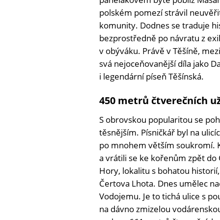
polském pomezí strávil neuvěřit
komunity. Dodnes se traduje hi
bezprostředně po návratu z exil
v obýváku. Právě v Těšíně, mez
svá nejoceňovanější díla jako 
i legendární píseň Těšínská.
450 metrů čtverečních u
S obrovskou popularitou se poh
těsnějším. Písničkář byl na ulic
po mnohem větším soukromí. Kol
a vrátili se ke kořenům zpět do 
Hory, lokalitu s bohatou historií
Čertova Lhota. Dnes umělec nach
Vodojemu. Je to tichá ulice s p
na dávno zmizelou vodárenskou