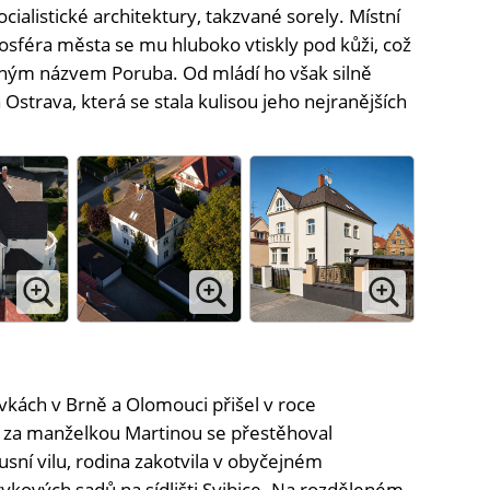
cialistické architektury, takzvané sorely. Místní
mosféra města se mu hluboko vtiskly pod kůži, což
ačným názvem Poruba. Od mládí ho však silně
Ostrava, která se stala kulisou jeho nejranějších
ávkách v Brně a Olomouci přišel v roce
a za manželkou Martinou se přestěhoval
usní vilu, rodina zakotvila v obyčejném
kových sadů na sídlišti Svibice. Na rozděleném