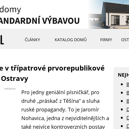
ČLÁNKY
KATALOG DOMŮ
FIRMY
OST
e v třípatrové prvorepublikové
NEJ
 Ostravy
B
reklama
Pro jedny geniální písničkář, pro
B
druhé „práskač z Těšína“ a sluha
B
ruské propagandy. To je Jaromír
D
D
Nohavica, jedna z nejviditelnějších a
D
také nejvíce kontroverzních postav