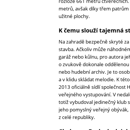
rozloze 661 metrů čtverečních
metrů, avšak díky třem patrům
užitné plochy.
K čemu slouží tajemná s
Na zahradě bezpečně skryté za
stavba. Ačkoliv může náhodné
garáž nebo kůlnu, pro autora j
o zvukově dokonale oddělenou 
nebo hudební archiv. Je to oso
a v klidu skládat melodie. K tét
2013 oficiálně sídlí společnost
veřejného vystupování. V nedale
totiž vybudoval jedinečný klub 
jeho pomyslný veřejný obývák,
z celé republiky.