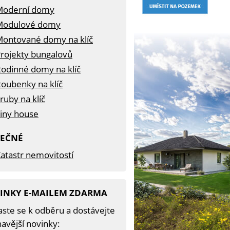
Moderní domy
Modulové domy
ontované domy na klíč
rojekty bungalovů
odinné domy na klíč
oubenky na klíč
ruby na klíč
iny house
TEČNÉ
atastr nemovitostí
INKY E-MAILEM ZDARMA
aste se k odběru a dostávejte
avější novinky: