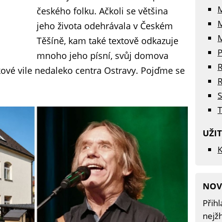
českého folku. Ačkoli se většina
jeho života odehrávala v Českém
M
Těšíně, kam také textově odkazuje
P
mnoho jeho písní, svůj domova
R
ové vile nedaleko centra Ostravy. Pojďme se
R
S
T
UŽI
K
NOV
Přihl
nejžh