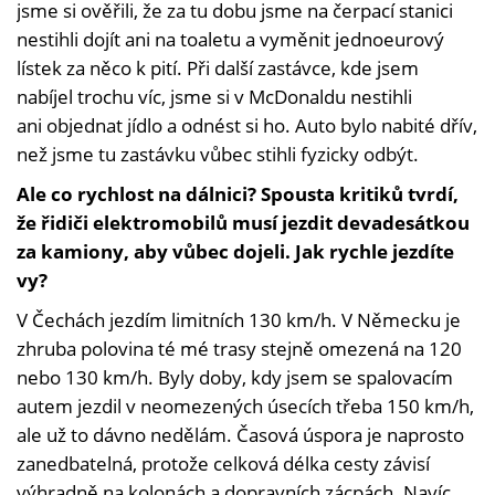
jsme si ověřili, že za tu dobu jsme na čerpací stanici
nestihli dojít ani na toaletu a vyměnit jednoeurový
lístek za něco k pití. Při další zastávce, kde jsem
nabíjel trochu víc, jsme si v McDonaldu nestihli
ani objednat jídlo a odnést si ho. Auto bylo nabité dřív,
než jsme tu zastávku vůbec stihli fyzicky odbýt.
Ale co rychlost na dálnici? Spousta kritiků tvrdí,
že řidiči elektromobilů musí jezdit devadesátkou
za kamiony, aby vůbec dojeli. Jak rychle jezdíte
vy?
V Čechách jezdím limitních 130 km/h. V Německu je
zhruba polovina té mé trasy stejně omezená na 120
nebo 130 km/h. Byly doby, kdy jsem se spalovacím
autem jezdil v neomezených úsecích třeba 150 km/h,
ale už to dávno nedělám. Časová úspora je naprosto
zanedbatelná, protože celková délka cesty závisí
výhradně na kolonách a dopravních zácpách. Navíc