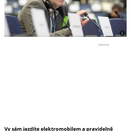
i
Foto:
Ludě
reklama
Nied
Vy sám jezdíte elektromobilem a pravidelně