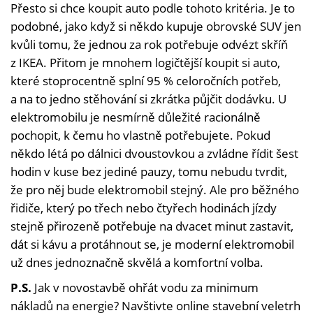
Přesto si chce koupit auto podle tohoto kritéria. Je to
podobné, jako když si někdo kupuje obrovské SUV jen
kvůli tomu, že jednou za rok potřebuje odvézt skříň
z IKEA. Přitom je mnohem logičtější koupit si auto,
které stoprocentně splní 95 % celoročních potřeb,
a na to jedno stěhování si zkrátka půjčit dodávku. U
elektromobilu je nesmírně důležité racionálně
pochopit, k čemu ho vlastně potřebujete. Pokud
někdo létá po dálnici dvoustovkou a zvládne řídit šest
hodin v kuse bez jediné pauzy, tomu nebudu tvrdit,
že pro něj bude elektromobil stejný. Ale pro běžného
řidiče, který po třech nebo čtyřech hodinách jízdy
stejně přirozeně potřebuje na dvacet minut zastavit,
dát si kávu a protáhnout se, je moderní elektromobil
už dnes jednoznačně skvělá a komfortní volba.
P.S.
Jak v novostavbě ohřát vodu za minimum
nákladů na energie? Navštivte online stavební veletrh