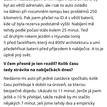
byl asi větší adrenalin, ale i tak to auto zvládlo
na dálnici při rozumném tempu bez problémů 250
kilometrů. Pak jsem přešel na ID.4 s větší baterií,
kde už byla rezerva podstatně vyšší. Nabíjení mě
tehdy podle počasí stálo kolem 25 minut. Teď
už druhým rokem jezdím s Hyundai Ioniq
5 před faceliftem, který má 800V architekturu a umí
předehřívat baterii před příjezdem k nabíječce. A to je
úplně jiný svět.
V čem přesně je ten rozdíl? Kolik času
tedy strávíte na nabíječkách dnes?
Nedávno mi auto při jedné zastávce spočítalo, kolik
času potřebuje k dobití na úroveň, se kterou
bezpečně dojedu. Ukázalo to 11 minut. Jenže já jsem
ještě o 10 % přebíjel, takže reálně by mi stačilo
nějakých 7 minut. Jeli jsme tehdy dva a empiricky