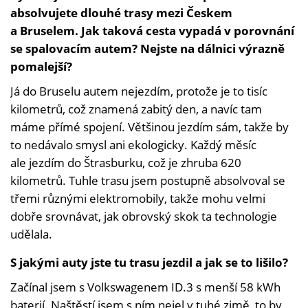
absolvujete dlouhé trasy mezi Českem
a Bruselem. Jak taková cesta vypadá v porovnání
se spalovacím autem? Nejste na dálnici výrazně
pomalejší?
Já do Bruselu autem nejezdím, protože je to tisíc
kilometrů, což znamená zabitý den, a navíc tam
máme přímé spojení. Většinou jezdím sám, takže by
to nedávalo smysl ani ekologicky. Každý měsíc
ale jezdím do Štrasburku, což je zhruba 620
kilometrů. Tuhle trasu jsem postupně absolvoval se
třemi různými elektromobily, takže mohu velmi
dobře srovnávat, jak obrovský skok ta technologie
udělala.
S jakými auty jste tu trasu jezdil a jak se to lišilo?
Začínal jsem s Volkswagenem ID.3 s menší 58 kWh
baterií. Naštěstí jsem s ním nejel v tuhé zimě, to by