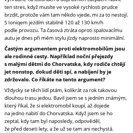
ten stres, když musíte ve vysoké rychlosti prudce
brzdit, protože vám tam někdo vjede, mi za to nestojí.
S Ioniqem jezdím stabilně 120 až 130 km/h
podle provozu. Ta časová ztráta oproti spalovacímu
autu je dnes při mém stylu jízdy naprosto minimální.
Častým argumentem proti elektromobilům jsou
ale rodinné cesty. Například noční přejezdy
s malými dětmi do Chorvatska, kdy rodiče chtějí
jet nonstop, dokud děti spí, a nabíjení by je
zdržovalo. Co říkáte na tento argument?
Vždycky se těch lidí ptám, kolikrát za rok takovou
dlouhou trasu jedou. Bavil jsem se s jedním známým,
který říkal, že si elektromobil koupí, až dojede
na jedno nabití do Chorvatska. Když jsem se ho
zeptal, kdy tam byl naposledy, odpověděl,
že před deseti lety, a že už se tam ani nechystá.