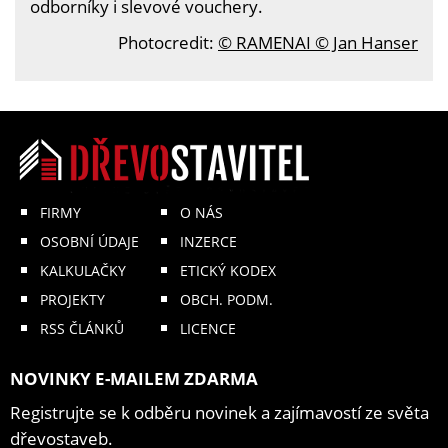
odborníky i slevové vouchery.
Photocredit:
© RAMENAI © Jan Hanser
FIRMY
O NÁS
OSOBNÍ ÚDAJE
INZERCE
KALKULAČKY
ETICKÝ KODEX
PROJEKTY
OBCH. PODM.
RSS ČLÁNKŮ
LICENCE
NOVINKY E-MAILEM ZDARMA
Registrujte se k odběru novinek a zajímavostí ze světa
dřevostaveb.