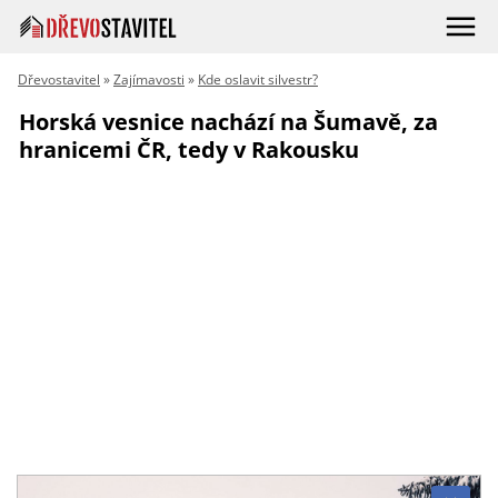
Dřevostavitel
»
Zajímavosti
»
Kde oslavit silvestr?
Horská vesnice nachází na Šumavě, za
hranicemi ČR, tedy v Rakousku