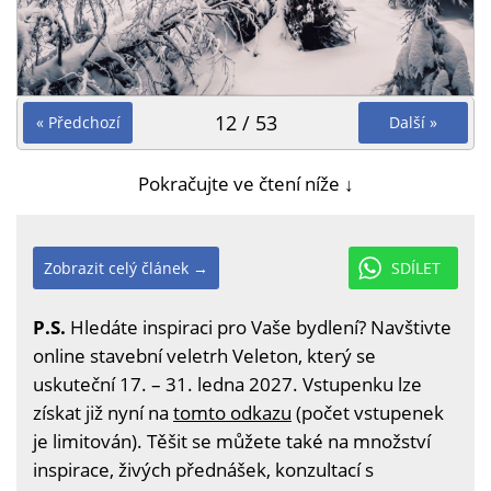
12 / 53
« Předchozí
Další »
Pokračujte ve čtení níže ↓
Zobrazit celý článek →
SDÍLET
P.S.
Hledáte inspiraci pro Vaše bydlení? Navštivte
online stavební veletrh Veleton, který se
uskuteční 17. – 31. ledna 2027. Vstupenku lze
získat již nyní na
tomto odkazu
(počet vstupenek
je limitován). Těšit se můžete také na množství
inspirace, živých přednášek, konzultací s