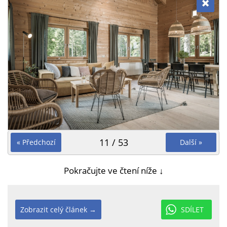
11 / 53
« Předchozí
Další »
Pokračujte ve čtení níže ↓
Zobrazit celý článek →
SDÍLET