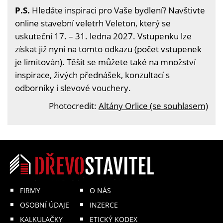
P.S.
Hledáte inspiraci pro Vaše bydlení? Navštivte
online stavební veletrh Veleton, který se
uskuteční 17. – 31. ledna 2027. Vstupenku lze
získat již nyní na
tomto odkazu
(počet vstupenek
je limitován). Těšit se můžete také na množství
inspirace, živých přednášek, konzultací s
odborníky i slevové vouchery.
Photocredit:
Altány Orlice (se souhlasem)
FIRMY
O NÁS
OSOBNÍ ÚDAJE
INZERCE
KALKULAČKY
ETICKÝ KODEX