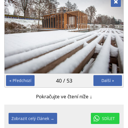
40 / 53
« Předchozí
Další »
Pokračujte ve čtení níže ↓
Zobrazit celý článek →
SDÍLET