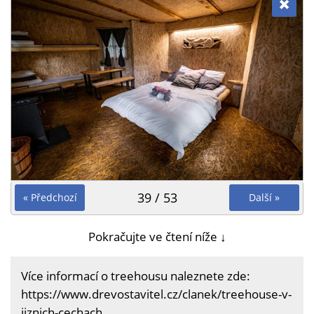
39 / 53
« Předchozí
Další »
Pokračujte ve čtení níže ↓
Více informací o treehousu naleznete zde:
https://www.drevostavitel.cz/clanek/treehouse-v-
jiznich-cechach