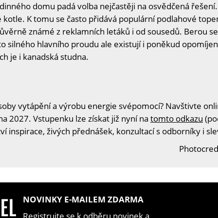
odinného domu padá volba nejčastěji na osvědčená řešení. 
otle. K tomu se často přidává populární podlahové topení 
 důvěrně známé z reklamních letáků i od sousedů. Berou se
 silného hlavního proudu ale existují i poněkud opomíjené
ch je i kanadská studna.
oby vytápění a výrobu energie svépomocí? Navštivte onlin
na 2027. Vstupenku lze získat již nyní na
tomto odkazu
(po
í inspirace, živých přednášek, konzultací s odborníky i s
Photocred
NOVINKY E-MAILEM ZDARMA
Registrujte se k odběru novinek a