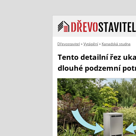
Dřevostavitel
»
Vytápění
»
Kanadská studna
Tento detailní řez u
dlouhé podzemní potr