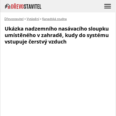
Dřevostavitel
»
Vytápění
»
Kanadská studna
Ukázka nadzemního nasávacího sloupku
umístěného v zahradě, kudy do systému
vstupuje čerstvý vzduch