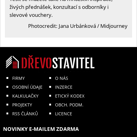
živých přednášek, konzultací s odborníky i
slevové vouchery.
Photocredit: Jana Urbánková / Midjourney
FIRMY
O NÁS
OSOBNÍ ÚDAJE
INZERCE
KALKULAČKY
ETICKÝ KODEX
PROJEKTY
OBCH. PODM.
RSS ČLÁNKŮ
LICENCE
NOVINKY E-MAILEM ZDARMA