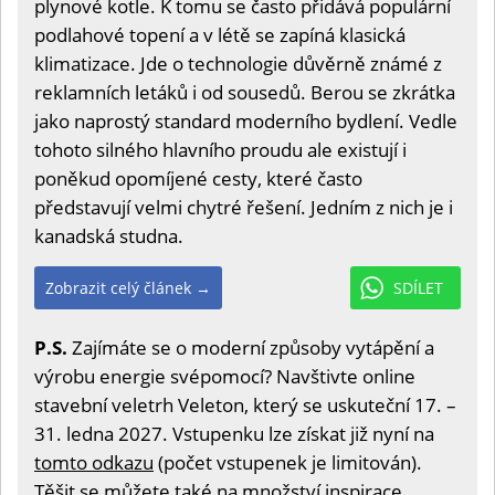
plynové kotle. K tomu se často přidává populární
podlahové topení a v létě se zapíná klasická
klimatizace. Jde o technologie důvěrně známé z
reklamních letáků i od sousedů. Berou se zkrátka
jako naprostý standard moderního bydlení. Vedle
tohoto silného hlavního proudu ale existují i
poněkud opomíjené cesty, které často
představují velmi chytré řešení. Jedním z nich je i
kanadská studna.
Zobrazit celý článek →
SDÍLET
P.S.
Zajímáte se o moderní způsoby vytápění a
výrobu energie svépomocí? Navštivte online
stavební veletrh Veleton, který se uskuteční 17. –
31. ledna 2027. Vstupenku lze získat již nyní na
tomto odkazu
(počet vstupenek je limitován).
Těšit se můžete také na množství inspirace,