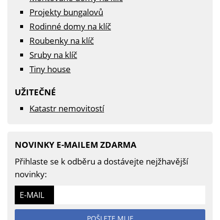
Projekty bungalovů
Rodinné domy na klíč
Roubenky na klíč
Sruby na klíč
Tiny house
UŽITEČNÉ
Katastr nemovitostí
NOVINKY E-MAILEM ZDARMA
Přihlaste se k odběru a dostávejte nejžhavější
novinky:
E-MAIL
POŠLETE MI JE