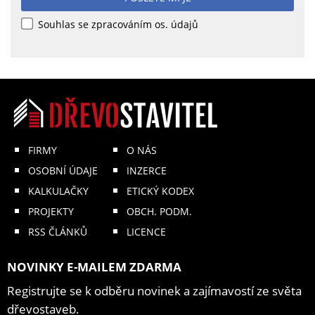
Souhlas se zpracováním os. údajů
FIRMY
O NÁS
OSOBNÍ ÚDAJE
INZERCE
KALKULAČKY
ETICKÝ KODEX
PROJEKTY
OBCH. PODM.
RSS ČLÁNKŮ
LICENCE
NOVINKY E-MAILEM ZDARMA
Registrujte se k odběru novinek a zajímavostí ze světa
dřevostaveb.