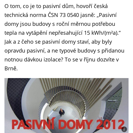
O tom, co je to pasivní dům, hovoří česká
technická norma ČSN 73 0540 jasně: „Pasivní
domy jsou budovy s roční měrnou potřebou
tepla na vytápění nepřesahující 15 kWh/(m²a).“
Jak a z čeho se pasivní domy staví, aby byly
opravdu pasivní, a ne typové budovy s přidanou
notnou dávkou izolace? To se v říjnu dozvíte v
Brně.
i