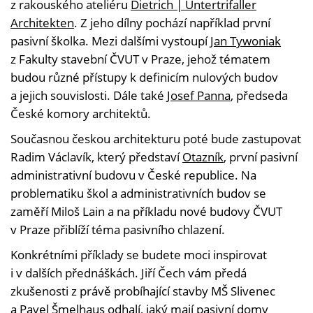
z rakouského ateliéru
Dietrich | Untertrifaller
Architekten
. Z jeho dílny pochází například první
pasivní školka. Mezi dalšími vystoupí
Jan Tywoniak
z Fakulty stavební ČVUT v Praze, jehož tématem
budou různé přístupy k definicím nulových budov
a jejich souvislosti. Dále také
Josef Panna
, předseda
České komory architektů.
Současnou českou architekturu poté bude zastupovat
Radim Václavík, který představí
Otazník
, první pasivní
administrativní budovu v České republice. Na
problematiku škol a administrativních budov se
zaměří Miloš Lain a na příkladu nové budovy ČVUT
v Praze přiblíží téma pasivního chlazení.
Konkrétními příklady se budete moci inspirovat
i v dalších přednáškách. Jiří Čech vám předá
zkušenosti z právě probíhající stavby MŠ Slivenec
a Pavel Šmelhaus odhalí, jaký mají pasivní domy