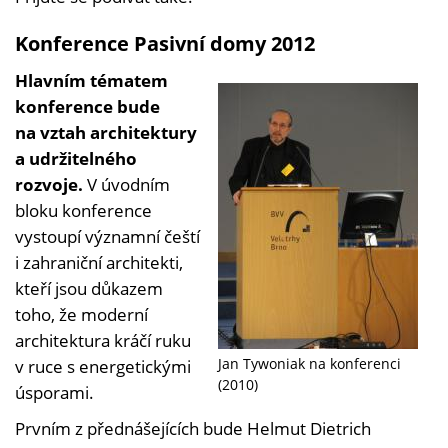
Konference Pasivní domy 2012
Hlavním tématem
konference bude
na vztah architektury
a udržitelného
rozvoje.
V úvodním
bloku konference
vystoupí významní čeští
i zahraniční architekti,
kteří jsou důkazem
toho, že moderní
architektura kráčí ruku
Jan Tywoniak na konferenci
v ruce s energetickými
(2010)
úsporami.
Prvním z přednášejících bude Helmut Dietrich