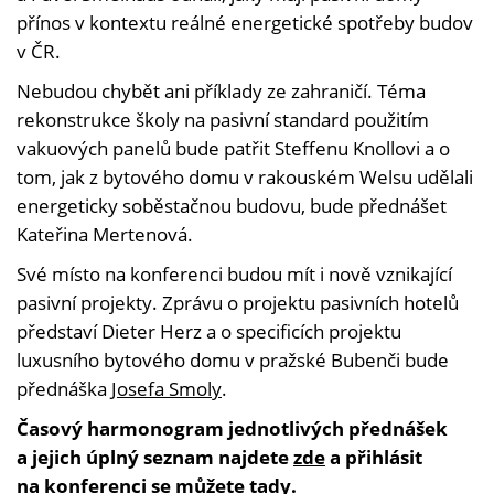
přínos v kontextu reálné energetické spotřeby budov
v ČR.
Nebudou chybět ani příklady ze zahraničí. Téma
rekonstrukce školy na pasivní standard použitím
vakuových panelů bude patřit Steffenu Knollovi a o
tom, jak z bytového domu v rakouském Welsu udělali
energeticky soběstačnou budovu, bude přednášet
Kateřina Mertenová.
Své místo na konferenci budou mít i nově vznikající
pasivní projekty. Zprávu o projektu pasivních hotelů
představí Dieter Herz a o specificích projektu
luxusního bytového domu v pražské Bubenči bude
přednáška
Josefa Smoly
.
Časový harmonogram jednotlivých přednášek
a jejich úplný seznam najdete
zde
a přihlásit
na konferenci se můžete
tady
.