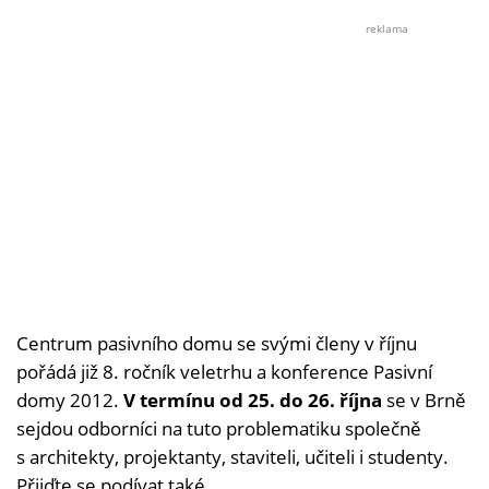
Foto:
©
reklama
Dřevo
Centrum pasivního domu se svými členy v říjnu
pořádá již 8. ročník veletrhu a konference Pasivní
domy 2012.
V termínu od 25. do 26. října
se v Brně
sejdou odborníci na tuto problematiku společně
s architekty, projektanty, staviteli, učiteli i studenty.
Přijďte se podívat také.