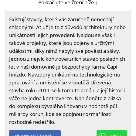
Pokračujte ve čtení níže ↓
Existují stavby, které vás zaručeně nenechají
chladnými. Ať už je to z důvodů architektury nebo
unikátnosti jejich provedení. Najdou se však i
takové projekty, které jsou pojeny s určitými
událostmi, díky nimž nabyly své pověsti a slávy.
Jednou z nejvíc kontroverzních staveb posledních
let v naší domovině je bezpochyby farma Čapí
hnízdo. Navzdory unikátnímu technologickému
zpracování a umístění se v soutěži Dřevěná
stavba roku 2011 se k tomuto areálu a její historii
váže ne jedna kontroverze. Nahlédněte z blízka
do komplexu bývalého lihovaru v hodnotě půl
miliardy korun, kde se opojnou rozmařilostí
rozhodně nešetřilo.