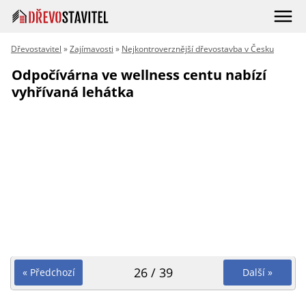
Dřevostavitel
»
Zajímavosti
»
Nejkontroverznější dřevostavba v Česku
Odpočívárna ve wellness centu nabízí
vyhřívaná lehátka
26 / 39
« Předchozí
Další »