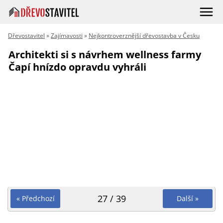
Dřevostavitel
»
Zajímavosti
»
Nejkontroverznější dřevostavba v Česku
Architekti si s návrhem wellness farmy
Čapí hnízdo opravdu vyhráli
27 / 39
« Předchozí
Další »