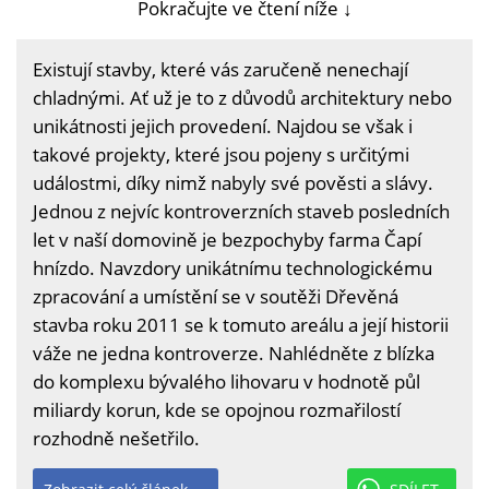
Pokračujte ve čtení níže ↓
Existují stavby, které vás zaručeně nenechají
chladnými. Ať už je to z důvodů architektury nebo
unikátnosti jejich provedení. Najdou se však i
takové projekty, které jsou pojeny s určitými
událostmi, díky nimž nabyly své pověsti a slávy.
Jednou z nejvíc kontroverzních staveb posledních
let v naší domovině je bezpochyby farma Čapí
hnízdo. Navzdory unikátnímu technologickému
zpracování a umístění se v soutěži Dřevěná
stavba roku 2011 se k tomuto areálu a její historii
váže ne jedna kontroverze. Nahlédněte z blízka
do komplexu bývalého lihovaru v hodnotě půl
miliardy korun, kde se opojnou rozmařilostí
rozhodně nešetřilo.