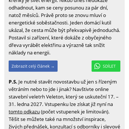
křehký je svět energií. Nikdo dnes nedokáže
odhadnout, kam se ceny posunou za pár dní,
natož měsíců. Právě proto se znovu mluví o
energetické soběstačnosti. Jeden domácí kutil
ukázal, že cesta může být překvapivě jednoduchá.
Postavil si zařízení, které dokáže z obyčejného
dřeva vyrábět elektřinu a výrazně tak snížit
náklady na energii.
Zobrazit celý článek →
SDÍLET
P.S.
Je nutné stavět novostavbu už jen s řízeným
větráním nebo to jde i jinak? Navštivte online
stavební veletrh Veleton, který se uskuteční 17. –
31. ledna 2027. Vstupenku lze získat již nyní na
tomto odkazu
(počet vstupenek je limitován).
Těšit se můžete také na množství inspirace,
živých přednášek, konzultací s odborníky i slevové