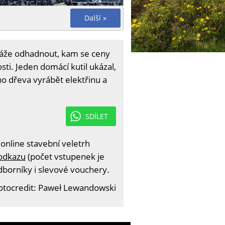
Další »
okáže odhadnout, kam se ceny
ti. Jeden domácí kutil ukázal,
ho dřeva vyrábět elektřinu a
SDÍLET
 online stavební veletrh
odkazu
(počet vstupenek je
odborníky i slevové vouchery.
otocredit: Paweł Lewandowski