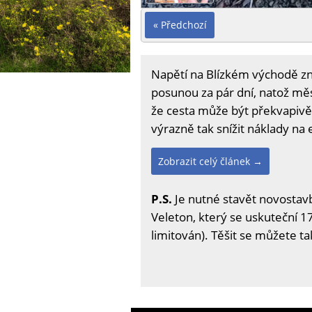
« Předchozí
Napětí na Blízkém východě zn
posunou za pár dní, natož měs
že cesta může být překvapivě 
výrazně tak snížit náklady na 
Zobrazit celý článek →
P.S.
Je nutné stavět novostavb
Veleton, který se uskuteční 17
limitován). Těšit se můžete t