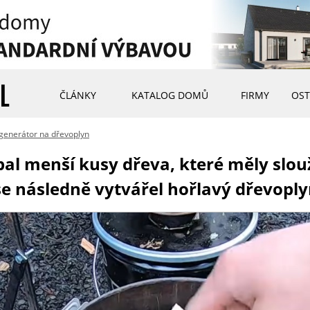
ČLÁNKY
KATALOG DOMŮ
FIRMY
OST
l generátor na dřevoplyn
l menší kusy dřeva, které měly slouži
e následně vytvářel hořlavý dřevopl