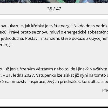
35 / 47
ovu ukazuje, jak křehký je svět energií. Nikdo dnes ned
íců. Právě proto se znovu mluví o energetické soběstačnos
jednoduchá. Postavil si zařízení, které dokáže z obyčejné
energii.
u už jen s řízeným větráním nebo to jde i jinak? Navštivte
. – 31. ledna 2027. Vstupenku lze získat již nyní na
tomto 
aké na množství inspirace, živých přednášek, konzultací s 
Ph