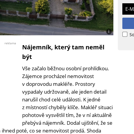
E-M
i
So
Foto:
Jiří
reklama
Nájemník, který tam neměl
Ryšavý
s
být
využitím
Canva
Vše začalo běžnou osobní prohlídkou.
Zájemce procházel nemovitost
v doprovodu makléře. Prostory
vypadaly udržovaně, ale jeden detail
narušil chod celé události. K jedné
z místností chyběly klíče. Makléř situaci
pohotově vysvětlil tím, že v ní aktuálně
přebývá nájemník. Dodal ujištění, že se
 ihned poté, co se nemovitost prodá. Shoda