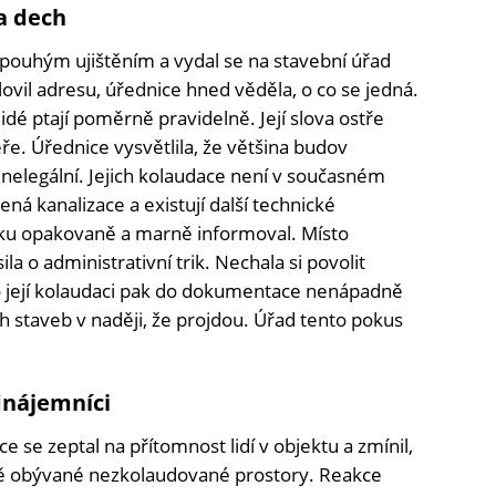
a dech
pouhým ujištěním a vydal se na stavební úřad
ovil adresu, úřednice hned věděla, o co se jedná.
lidé ptají poměrně pravidelně. Její slova ostře
ře. Úřednice vysvětlila, že většina budov
 nelegální. Jejich kolaudace není v současném
ná kanalizace a existují další technické
elku opakovaně a marně informoval. Místo
la o administrativní trik. Nechala si povolit
 o její kolaudaci pak do dokumentace nenápadně
ch staveb v naději, že projdou. Úřad tento pokus
dnájemníci
e se zeptal na přítomnost lidí v objektu a zmínil,
ně obývané nezkolaudované prostory. Reakce