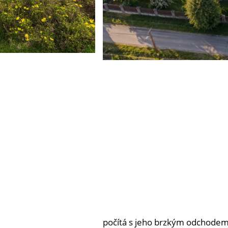
počítá s jeho brzkým odchodem