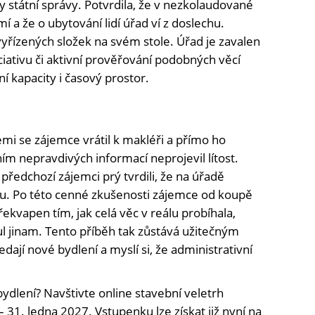
y státní správy. Potvrdila, že v nezkolaudované
í a že o ubytování lidí úřad ví z doslechu.
yřízených složek na svém stole. Úřad je zavalen
ciativu či aktivní prověřování podobných věcí
í kapacity i časový prostor.
mi se zájemce vrátil k makléři a přímo ho
m nepravdivých informací neprojevil lítost.
předchozí zájemci prý tvrdili, že na úřadě
dku. Po této cenné zkušenosti zájemce od koupě
řekvapen tím, jak celá věc v reálu probíhala,
l jinam. Tento příběh tak zůstává užitečným
dají nové bydlení a myslí si, že administrativní
bydlení? Navštivte online stavební veletrh
– 31. ledna 2027. Vstupenku lze získat již nyní na