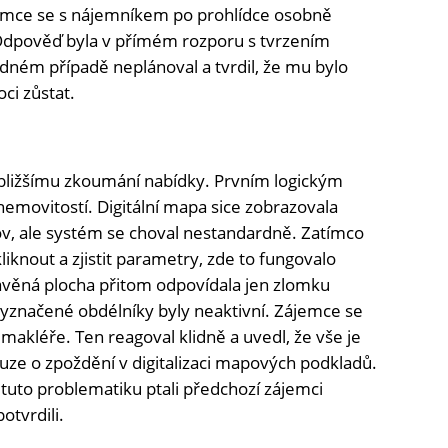
jemce se s nájemníkem po prohlídce osobně
. Odpověď byla v přímém rozporu s tvrzením
ném případě neplánoval a tvrdil, že mu bylo
ci zůstat.
bližšímu zkoumání nabídky. Prvním logickým
emovitostí. Digitální mapa sice zobrazovala
v, ale systém se choval nestandardně. Zatímco
liknout a zjistit parametry, zde to fungovalo
tavěná plocha přitom odpovídala jen zlomku
yznačené obdélníky byly neaktivní. Zájemce se
a makléře. Ten reagoval klidně a uvedl, že vše je
uze o zpoždění v digitalizaci mapových podkladů.
 tuto problematiku ptali předchozí zájemci
otvrdili.