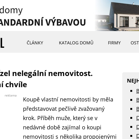
ČLÁNKY
KATALOG DOMŮ
FIRMY
OST
el nelegální nemovitost.
NEJ
í chvíle
B
reklama
Koupě vlastní nemovitosti by měla
B
představovat pečlivě zvažovaný
B
krok. Příběh muže, který se v
D
D
nedávné době zajímal o koupi
D
nemovitosti s několika propojenými