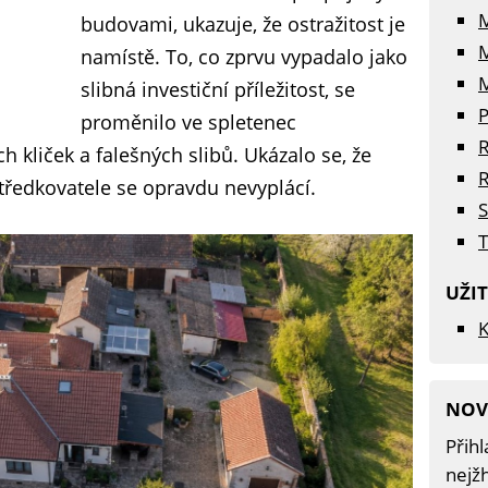
budovami, ukazuje, že ostražitost je
namístě. To, co zprvu vypadalo jako
M
slibná investiční příležitost, se
P
proměnilo ve spletenec
R
 kliček a falešných slibů. Ukázalo se, že
R
středkovatele se opravdu nevyplácí.
S
T
UŽI
K
NOV
Přihl
nejžh