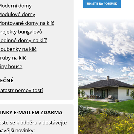
Moderní domy
Modulové domy
ontované domy na klíč
rojekty bungalovů
odinné domy na klíč
oubenky na klíč
ruby na klíč
iny house
TEČNÉ
atastr nemovitostí
INKY E-MAILEM ZDARMA
aste se k odběru a dostávejte
avější novinky: