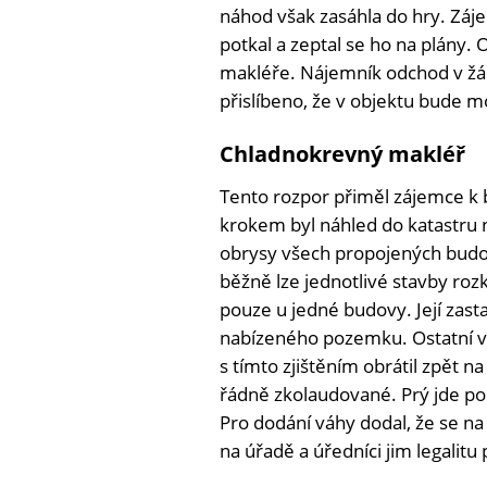
náhod však zasáhla do hry. Zá
potkal a zeptal se ho na plány
makléře. Nájemník odchod v žád
přislíbeno, že v objektu bude mo
Chladnokrevný makléř
Tento rozpor přiměl zájemce k 
krokem byl náhled do katastru n
obrysy všech propojených budo
běžně lze jednotlivé stavby rozk
pouze u jedné budovy. Její zas
nabízeného pozemku. Ostatní v
s tímto zjištěním obrátil zpět n
řádně zkolaudované. Prý jde po
Pro dodání váhy dodal, že se na
na úřadě a úředníci jim legalitu p