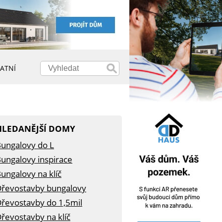
ATNÍ
HLEDANĚJŠÍ DOMY
ungalovy do L
ungalovy inspirace
ungalovy na klíč
řevostavby bungalovy
řevostavby do 1,5mil
řevostavby na klíč