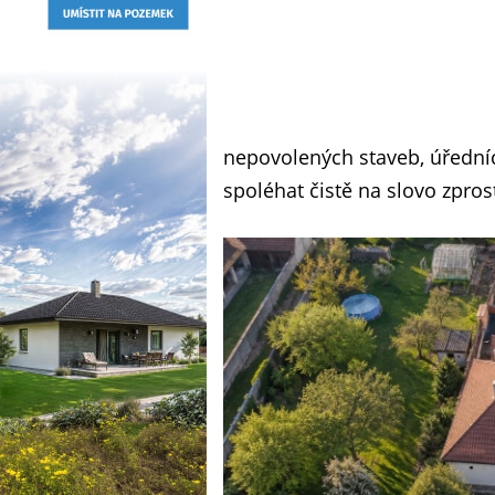
nepovolených staveb, úředních
spoléhat čistě na slovo zpro