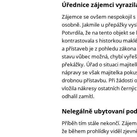
Úřednice zájemci vyrazil
Zájemce se ovšem nespokojil s 
osobně. Jakmile u přepážky vysl
Potvrdila, že na tento objekt se 
kontrastovala s historkou maklé
a přístaveb je z pohledu zákona
stavu vůbec možná, chybí vyřeše
překážky. Úřad o situaci majit
nápravy se však majitelka pokusi
drobnou přístavbu. Při žádosti
vložila nákresy ostatních černý
odhalil zamítl.
Nelegálně ubytovaní po
Příběh tím stále nekončí. Zájemc
že během prohlídky viděl zjev