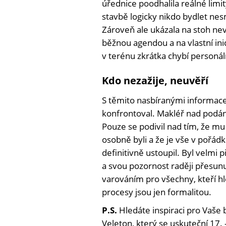
úřednice poodhalila reálné limit
stavbě logicky nikdo bydlet nesm
Zároveň ale ukázala na stoh nev
běžnou agendou a na vlastní ini
v terénu zkrátka chybí personáln
Kdo nezažije, neuvěří
S těmito nasbíranými informace
konfrontoval. Makléř nad podání
Pouze se podivil nad tím, že mu 
osobně byli a že je vše v pořá
definitivně ustoupil. Byl velmi p
a svou pozornost raději přesunu
varováním pro všechny, kteří hle
procesy jsou jen formalitou.
P.S.
Hledáte inspiraci pro Vaše 
Veleton, který se uskuteční 17. 