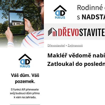
Dřevostavitel
»
Zajímavosti
Makléř vědomě nabíz
Zatloukal do posledn