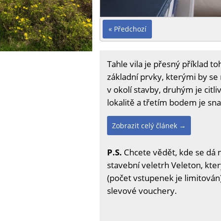
« Předchozí
Tahle vila je přesný příklad to
základní prvky, kterými by se 
v okolí stavby, druhým je cit
lokalitě a třetím bodem je sn
Zobrazit celý článek →
P.S.
Chcete vědět, kde se dá 
stavební veletrh Veleton, kter
(počet vstupenek je limitován)
slevové vouchery.