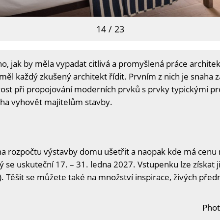
14 / 23
ho, jak by měla vypadat citlivá a promyšlená práce architekt
měl každý zkušený architekt řídit. Prvním z nich je snaha 
livost při propojování moderních prvků s prvky typickými p
aha vyhovět majitelům stavby.
na rozpočtu výstavby domu ušetřit a naopak kde má cenu n
ý se uskuteční 17. – 31. ledna 2027. Vstupenku lze získat j
. Těšit se můžete také na množství inspirace, živých předn
Phot