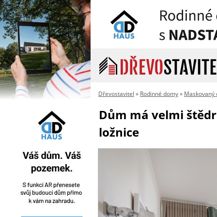
Dřevostavitel
»
Rodinné domy
»
Maskovaný 
Dům má velmi štědré
ložnice