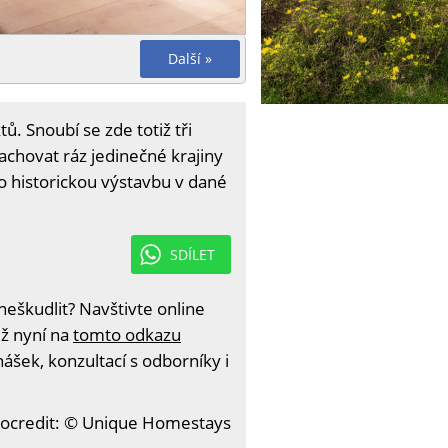
Další »
ů. Snoubí se zde totiž tři
zachovat ráz jedinečné krajiny
ro historickou výstavbu v dané
SDÍLET
eškudlit? Navštivte online
iž nyní na
tomto odkazu
ášek, konzultací s odborníky i
ocredit: © Unique Homestays