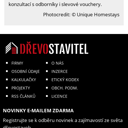
konzultací s odborníky i slevové vouchery.
Photocredit: © Unique Homestays
FIRMY
O NÁS
OSOBNÍ ÚDAJE
INZERCE
KALKULAČKY
ETICKÝ KODEX
PROJEKTY
OBCH. PODM.
RSS ČLÁNKŮ
LICENCE
NOVINKY E-MAILEM ZDARMA
Registrujte se k odběru novinek a zajímavostí ze světa
dřevostaveb.