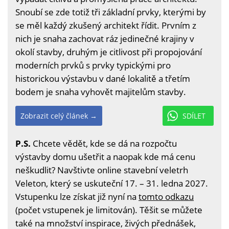
Snoubí se zde totiž tři základní prvky, kterými by
se měl každý zkušený architekt řídit. Prvním z
nich je snaha zachovat ráz jedinečné krajiny v
okolí stavby, druhým je citlivost při propojování
moderních prvků s prvky typickými pro
historickou výstavbu v dané lokalitě a třetím
bodem je snaha vyhovět majitelům stavby.
Zobrazit celý článek →
SDÍLET
P.S.
Chcete vědět, kde se dá na rozpočtu
výstavby domu ušetřit a naopak kde má cenu
neškudlit? Navštivte online stavební veletrh
Veleton, který se uskuteční 17. – 31. ledna 2027.
Vstupenku lze získat již nyní na
tomto odkazu
(počet vstupenek je limitován). Těšit se můžete
také na množství inspirace, živých přednášek,