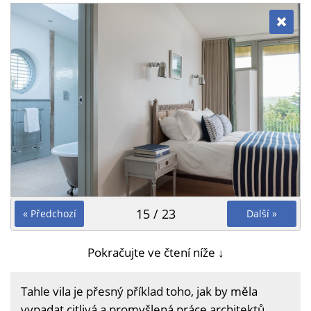
15 / 23
« Předchozí
Další »
Pokračujte ve čtení níže ↓
Tahle vila je přesný příklad toho, jak by měla
vypadat citlivá a promyšlená práce architektů.